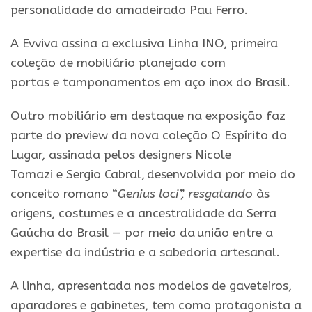
personalidade do amadeirado Pau Ferro.
A
Evviva
assina a exclusiva Linha INO, primeira
coleção de mobiliário planejado com
portas
e
tamponamentos em aço inox do
Brasil
.
Outro mobiliário em destaque na exposição faz
parte do preview
da
nova coleção O Espírito do
Lugar, assinada pelos designers Nicole
Tomazi
e
Sergio Cabral, desenvolvida por meio do
conceito romano “
Genius loci”, resgatando
às
origens, costumes
e
a ancestralidade
da
Serra
Gaúcha do
Brasil
— por meio
da
união entre a
expertise
da
indústria
e
a sabedoria artesanal.
A linha, apresentada nos modelos de gaveteiros,
aparadores
e
gabinetes, tem como protagonista a