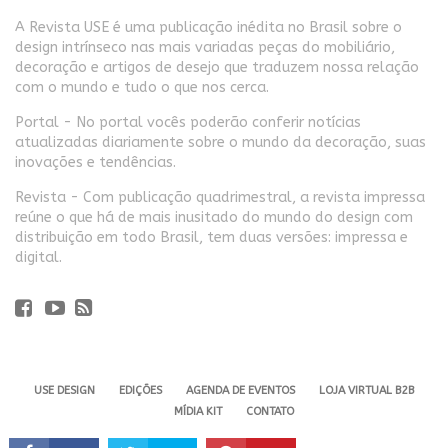
A Revista USE é uma publicação inédita no Brasil sobre o
design intrínseco nas mais variadas peças do mobiliário,
decoração e artigos de desejo que traduzem nossa relação
com o mundo e tudo o que nos cerca.
Portal - No portal vocês poderão conferir notícias
atualizadas diariamente sobre o mundo da decoração, suas
inovações e tendências.
Revista - Com publicação quadrimestral, a revista impressa
reúne o que há de mais inusitado do mundo do design com
distribuição em todo Brasil, tem duas versões: impressa e
digital.
USE DESIGN
EDIÇÕES
AGENDA DE EVENTOS
LOJA VIRTUAL B2B
MÍDIA KIT
CONTATO
Revista USE. 2024 - Todos os direitos reservados.