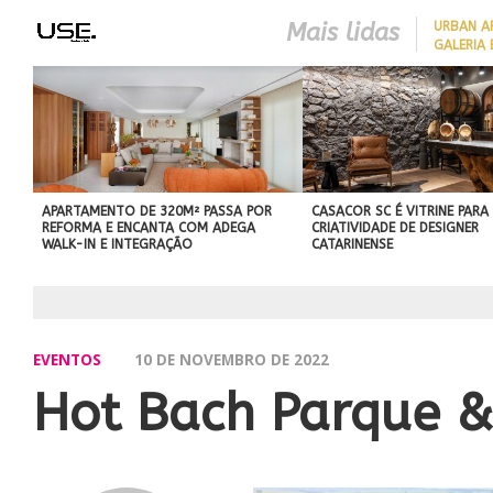
Mais lidas
​URBAN 
GALERIA 
COM CHARME DA
ARQUITETURA ITALIANA, C
DE VILA COM 120M² GANH
‘CARTÃO DE VISITAS’ COM
PAREDE DE TIJOLOS
APARENTES; CONFIRA
APARTAMENTO DE 320M² PASSA POR
CASACOR SC É VITRINE PARA
REFORMA E ENCANTA COM ADEGA
CRIATIVIDADE DE DESIGNER
WALK-IN E INTEGRAÇÃO
CATARINENSE
EVENTOS
10 DE NOVEMBRO DE 2022
Hot Bach Parque &