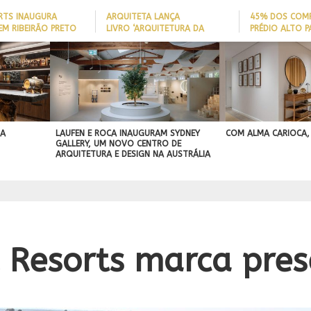
ARTS INAUGURA
ARQUITETA LANÇA
45% DOS COM
EM RIBEIRÃO PRETO
LIVRO ‘ARQUITETURA DA
PRÉDIO ALTO 
LONGEVIDADE’ PARA AJUDAR A
ITAJAÍ TÊM
REDUZIR QUEDAS DE IDOSOS
EMBARCAÇÃO; 
BEST IN SHOW
EM CASA E ADAPTAR LARES
PERFIL DO NOV
ASA
ABIMAD’42 DESTACA O DESIGN
SEM REFORMAS
BRASILEIRO
A
BRASILEIRO E REFORÇA SUA PROJEÇÃO
NO MERCADO INTERNACIONAL
 A
LAUFEN E ROCA INAUGURAM SYDNEY
COM ALMA CARIOCA,
GALLERY, UM NOVO CENTRO DE
ARQUITETURA E DESIGN NA AUSTRÁLIA
 Resorts marca pre