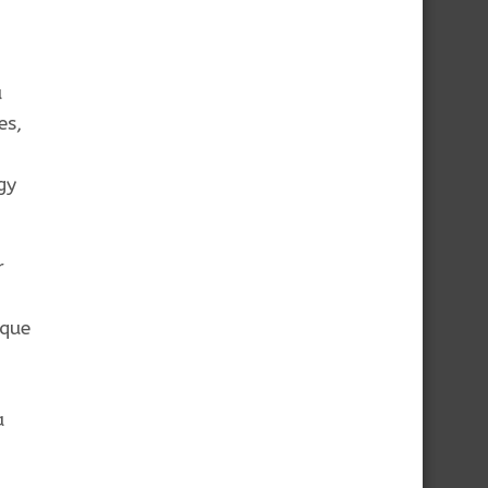
a
es,
gy
r
 que
a