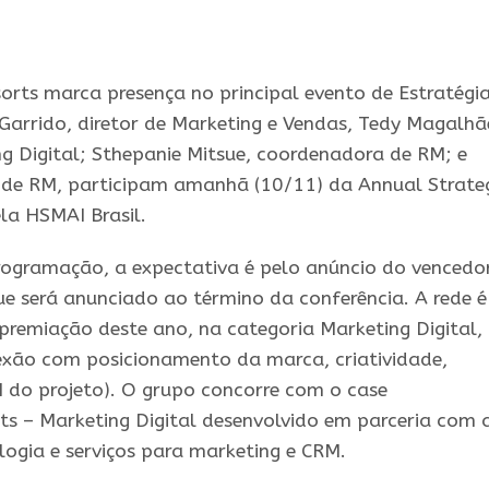
orts
marca
presença
no principal evento de Estratégi
 Garrido, diretor de Marketing e Vendas, Tedy Magalhã
g Digital; Sthepanie Mitsue, coordenadora de RM; e
a de RM, participam amanhã (10/11) da Annual Strate
ela
HSMAI
Brasil.
gramação, a expectativa é pelo anúncio do vencedo
 será anunciado ao término da conferência. A rede é
 premiação deste ano,
na
categoria Marketing Digital,
nexão com posicionamento da
marca
, criatividade,
I do projeto). O grupo concorre com o case
ts
– Marketing Digital desenvolvido em parceria com 
ogia e serviços para marketing e CRM.