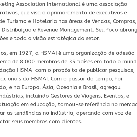
keting Association International é uma associação
crativos, que visa o aprimoramento de executivos e
a de Turismo e Hotelaria nas áreas de Vendas, Compras,
, Distribuição e Revenue Management. Seu foco abran
es e toda a visão estratégica do setor.
dos, em 1927, a
HSMAI
é uma organização de adesão
cerca de 8.000 membros de 35 países em todo o mund
undação
HSMAI
com o propósito de publicar pesquisas,
cacionais da
HSMAI
. Com o passar do tempo, foi
do, e
na
Europa, Ásia, Oceania e Brasil, agregou
indústrias, incluindo Gestores de Viagens, Eventos, e
e atuação em educação, tornou-se referência no merca
car as tendências
na
indústria, operando com voz de
ctar seus membros com clientes.