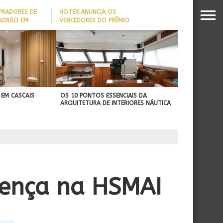
PRADORES DE
HOTEX ANUNCIA OS
PADRÃO EM
VENCEDORES DO PRÊMIO
MAIORES NOMES DA
DADO REVELA
HOTELARIA 2026
O MILIONÁRIO
 EM CASCAIS
OS 10 PONTOS ESSENCIAIS DA
ARQUITETURA DE INTERIORES NÁUTICA
sença na HSMAI