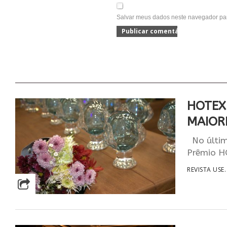
Salvar meus dados neste navegador par
HOTEX
MAIOR
No últim
Prêmio H
REVISTA USE.