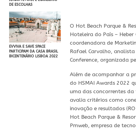
DE ESCOLHAS
O
Hot
Beach
Parque
&
Res
Hoteleira do País – Heber
coordenadora de Marketin
EVVIVA E SAVE SPACE
Rafael Carvalho, analist
PARTICIPAM DA CASA BRASIL
BICENTENÁRIO LISBOA 2022
Conference, organizada p
Além de acompanhar a pro
do
HSMAI
Awards 2022 que
uma das concorrentes da
avalia critérios como co
inovação e resultados (RO
Hot
Beach
Parque
&
Resor
Pmweb, empresa de tecnol