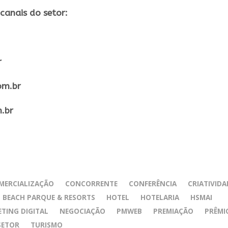
canais do setor:
r
om.br
.br
MERCIALIZAÇÃO
CONCORRENTE
CONFERÊNCIA
CRIATIVIDA
 BEACH PARQUE & RESORTS
HOTEL
HOTELARIA
HSMAI
TING DIGITAL
NEGOCIAÇÃO
PMWEB
PREMIAÇÃO
PRÊMI
SETOR
TURISMO