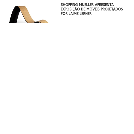
SHOPPING MUELLER APRESENTA
EXPOSIÇÃO DE MÓVEIS PROJETADOS
POR JAIME LERNER
DELL ANNO EXPANDE A SOFISTICAÇÃO
DE SUA MARCA PARA UMA SÉRIE
INTERNACIONAL
BETO COCENZA APRESENTA A 17ª
EDIÇÃO DO BOOMSPDESIGN NO
CIRCOLO ITALIANO
BANCO DC3 DA FAHRER É DESTAQUE
BRASILEIRO NA MÍDIA INTERNACIONAL