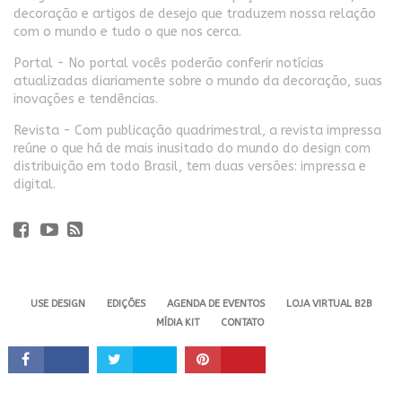
decoração e artigos de desejo que traduzem nossa relação
com o mundo e tudo o que nos cerca.
Portal - No portal vocês poderão conferir notícias
atualizadas diariamente sobre o mundo da decoração, suas
inovações e tendências.
Revista - Com publicação quadrimestral, a revista impressa
reúne o que há de mais inusitado do mundo do design com
distribuição em todo Brasil, tem duas versões: impressa e
digital.
USE DESIGN
EDIÇÕES
AGENDA DE EVENTOS
LOJA VIRTUAL B2B
MÍDIA KIT
CONTATO
Revista USE. 2024 - Todos os direitos reservados.