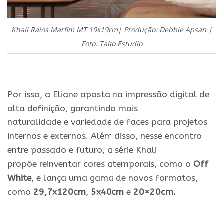
Khali Raios Marfim MT 19x19cm| Produção: Debbie Apsan |
Foto: Taito Estudio
.
Por isso, a Eliane aposta na impressão digital de
alta definição, garantindo mais
naturalidade
e
variedade de faces para projetos
internos
e
externos. Além disso, nesse encontro
entre passado
e
futuro, a série Khali
propõ
e
reinventar cores atemporais, como o
Off
White
,
e
lança uma gama de novos formatos,
como
29,7x120cm
,
5x40cm
e
20×2
0cm.
.