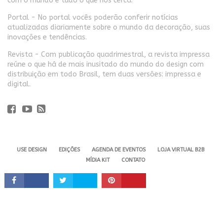
com o mundo e tudo o que nos cerca.
Portal - No portal vocês poderão conferir notícias
atualizadas diariamente sobre o mundo da decoração, suas
inovações e tendências.
Revista - Com publicação quadrimestral, a revista impressa
reúne o que há de mais inusitado do mundo do design com
distribuição em todo Brasil, tem duas versões: impressa e
digital.
USE DESIGN
EDIÇÕES
AGENDA DE EVENTOS
LOJA VIRTUAL B2B
MÍDIA KIT
CONTATO
Revista USE. 2024 - Todos os direitos reservados.