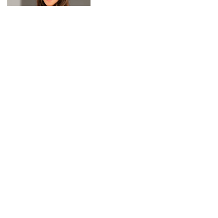
ROCA ESTARÁ NA SEMANA DE DESIGN
DE MILÃO 2024 COM ESTREIA NO
SALONE DEL MOBILE E INSTALAÇÃO NO
FUORISALONE
GUÁ ARQUITETURA CHEGA A SÃO
PAULO PARA A 20ª EDIÇÃO DA SP—ARTE
TAMPO DE MESA PERFEITO NO DÉCOR
DE INTERIORES PARA SALAS DE JANTAR
E ÁREAS GOURMET