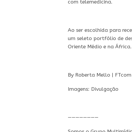
com telemedicina.
.
Ao ser escolhida para rece
um seleto portfólio de des
Oriente Médio e na África
.
By Roberta Mello | FTcom
Imagens: Divulgação
.
————————
Somos o Grupo Multimídia,