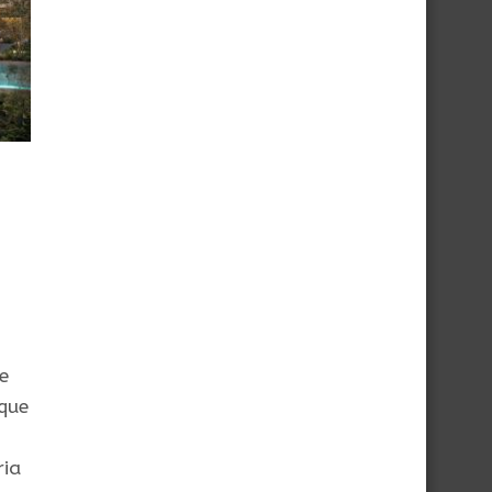
e
 que
ria