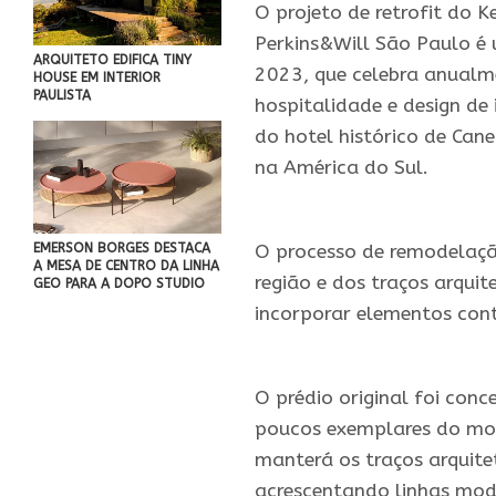
O projeto de retrofit do 
Perkins&Will São Paulo é 
ARQUITETO EDIFICA TINY
2023, que celebra anualme
HOUSE EM INTERIOR
PAULISTA
hospitalidade e design de
do hotel histórico de Can
na América do Sul.
.
O processo de remodelação
EMERSON BORGES DESTACA
A MESA DE CENTRO DA LINHA
região e dos traços arquit
GEO PARA A DOPO STUDIO
incorporar elementos con
.
O prédio original foi con
poucos exemplares do mode
manterá os traços arquite
acrescentando linhas mod