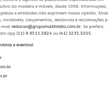
utiva da madeira e móveis, desde 1998. Informações,
presas e entidades não exprimem nossa opinião. Envi
s, novidades, lançamentos, denúncias e reclamações 
e-mail
redacao@grupomultimidia.com.br
. Se preferir,
hats app
(11) 9 9511.5824
ou
(41) 3235.5015.
vistas e eventos​!
r
com.br
m.br