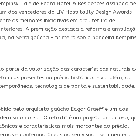
Kempinski Laje de Pedra Hotel & Residences assinado p
um dos vencedores do LIV Hospitality Design Awards
nte as melhores iniciativas em arquitetura de
 interiores. A premiação destaca a reforma e ampliaç
ela, na Serra gaúcha – primeiro sob a bandeira Kempins
 parte da valorização das características naturais d
etônicos presentes no prédio histórico. E vai além, ao
temporâneos, tecnologia de ponta e sustentabilidade.
cebido pelo arquiteto gaúcho Edgar Graeff e um dos
rnismo no Sul. O retrofit é um projeto ambicioso, q
tônicos e características mais marcantes do prédio,
ernas e contemporâneas ao seu visual, sem perder a