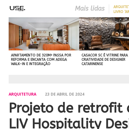
Mais lidas
ARQUITE
LIVRO ‘A
LONGEVID
REDUZIR
BEST IN SHOW
EM CASA 
ABIMAD’42 DESTACA O DES
SEM REF
BRASILEIRO E REFORÇA SU
NO MERCADO INTERNACIO
APARTAMENTO DE 320M² PASSA POR
CASACOR SC É VITRINE PARA
REFORMA E ENCANTA COM ADEGA
CRIATIVIDADE DE DESIGNER
WALK-IN E INTEGRAÇÃO
CATARINENSE
ARQUITETURA
23 DE ABRIL DE 2024
Projeto de retrofi
LIV Hospitality De