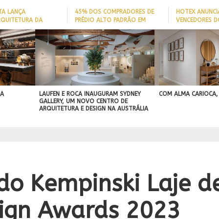
TA LANÇA
45% DOS COMPRADORES DE
HOTEX ANUNCI
RQUITETURA DA
PRÉDIO ALTO PADRÃO EM
VENCEDORES D
ADE’ PARA AJUDAR A
ITAJAÍ TÊM
MAIORES NOME
 QUEDAS DE IDOSOS
EMBARCAÇÃO; DADO REVELA
HOTELARIA 20
E ADAPTAR LARES
PERFIL DO NOVO MILIONÁRIO
IGN
ORMAS
BRASILEIRO
A PROJEÇÃO
NAL
 A
LAUFEN E ROCA INAUGURAM SYDNEY
COM ALMA CARIOCA,
GALLERY, UM NOVO CENTRO DE
ARQUITETURA E DESIGN NA AUSTRÁLIA
t do Kempinski Laje 
sign Awards 2023