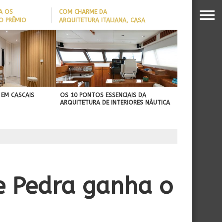
A OS
COM CHARME DA
O PRÊMIO
ARQUITETURA ITALIANA, CASA
S DA
DE VILA COM 120M² GANHA
26
‘CARTÃO DE VISITAS’ COM
PAREDE DE TIJOLOS
APARENTES; CONFIRA
 EM CASCAIS
OS 10 PONTOS ESSENCIAIS DA
ARQUITETURA DE INTERIORES NÁUTICA
de Pedra ganha o