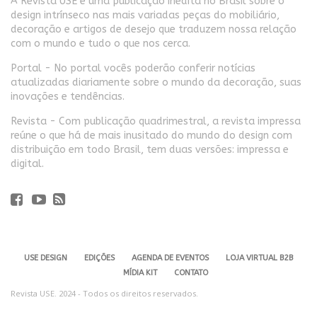
A Revista USE é uma publicação inédita no Brasil sobre o
design intrínseco nas mais variadas peças do mobiliário,
decoração e artigos de desejo que traduzem nossa relação
com o mundo e tudo o que nos cerca.
Portal - No portal vocês poderão conferir notícias
atualizadas diariamente sobre o mundo da decoração, suas
inovações e tendências.
Revista - Com publicação quadrimestral, a revista impressa
reúne o que há de mais inusitado do mundo do design com
distribuição em todo Brasil, tem duas versões: impressa e
digital.
USE DESIGN
EDIÇÕES
AGENDA DE EVENTOS
LOJA VIRTUAL B2B
MÍDIA KIT
CONTATO
Revista USE. 2024 - Todos os direitos reservados.