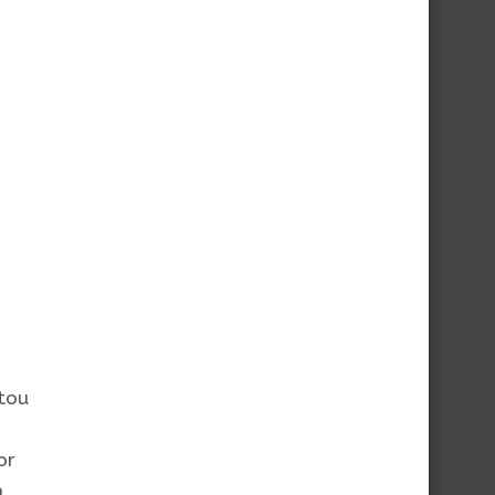
tou
or
m