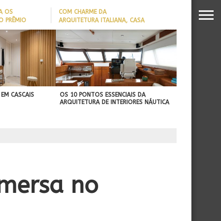
A OS
COM CHARME DA
O PRÊMIO
ARQUITETURA ITALIANA, CASA
S DA
DE VILA COM 120M² GANHA
26
‘CARTÃO DE VISITAS’ COM
PAREDE DE TIJOLOS
APARENTES; CONFIRA
 EM CASCAIS
OS 10 PONTOS ESSENCIAIS DA
ARQUITETURA DE INTERIORES NÁUTICA
bmersa no