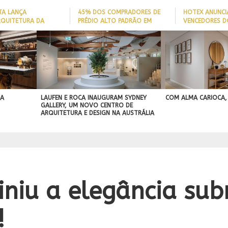
TA LANÇA
45% DOS COMPRADORES DE
HOTEX ANUNCI
RQUITETURA DA
PRÉDIO ALTO PADRÃO EM
VENCEDORES D
ADE’ PARA AJUDAR A
ITAJAÍ TÊM
MAIORES NOME
 QUEDAS DE IDOSOS
EMBARCAÇÃO; DADO REVELA
HOTELARIA 20
E ADAPTAR LARES
PERFIL DO NOVO MILIONÁRIO
IGN
ORMAS
BRASILEIRO
A PROJEÇÃO
NAL
 A
LAUFEN E ROCA INAUGURAM SYDNEY
COM ALMA CARIOCA,
GALLERY, UM NOVO CENTRO DE
ARQUITETURA E DESIGN NA AUSTRÁLIA
finiu a elegância su
!