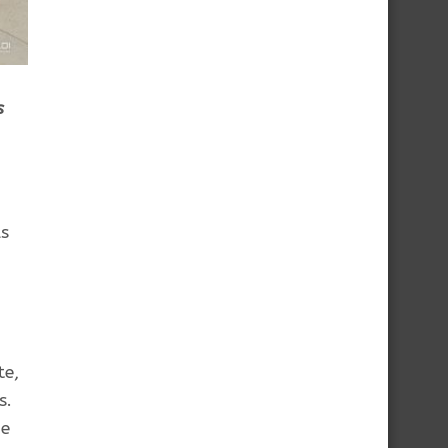
s
as
o
te,
s.
de