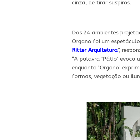
cinza, de tirar suspiros.
.
Dos 24 ambientes projetad
Organo foi um espetáculo 
Ritter
Arquitetura
”, respo
“A palavra ‘Pátio’ evoca
enquanto ‘Organo’ exprime
formas, vegetação ou ilu
.