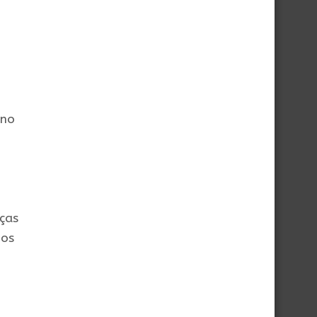
 no
eças
dos