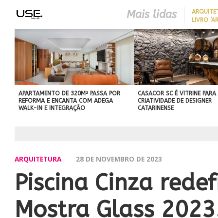
Mais lidas
ARQUITE
LIVRO ‘A
LONGEVID
REDUZIR
BEST IN SHOW
EM CASA 
ABIMAD’42 DESTACA O DES
SEM REF
BRASILEIRO E REFORÇA SU
NO MERCADO INTERNACIO
APARTAMENTO DE 320M² PASSA POR
CASACOR SC É VITRINE PARA
REFORMA E ENCANTA COM ADEGA
CRIATIVIDADE DE DESIGNER
WALK-IN E INTEGRAÇÃO
CATARINENSE
ARQUITETURA
28 DE NOVEMBRO DE 2023
Piscina Cinza rede
Mostra Glass 2023