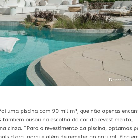
 foi uma piscina com 90 mil m³, que não apenas encan
s também ousou na escolha da cor do revestimento,
a cinza. “Para o revestimento da piscina, optamos p
is clara, porque além de remeter ao natural, fica e