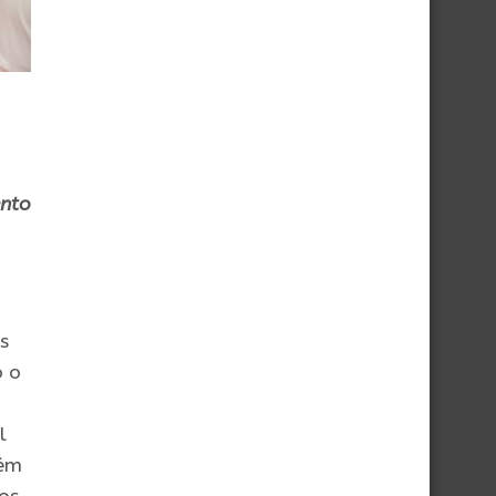
ento
s
o o
l
bém