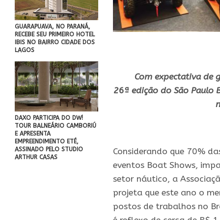
GUARAPUAVA, NO PARANÁ,
RECEBE SEU PRIMEIRO HOTEL
IBIS NO BAIRRO CIDADE DOS
LAGOS
Com expectativa de g
2
6ª
edição do São Paulo B
n
DAXO PARTICIPA DO DW!
TOUR BALNEÁRIO CAMBORIÚ
.
E APRESENTA
EMPREENDIMENTO ETÉ,
ASSINADO PELO STUDIO
Considerando que 70% da
ARTHUR CASAS
eventos Boat Shows, imp
setor náutico, a Associaç
projeta que este ano o m
postos de trabalhos no Bra