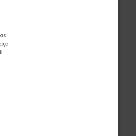
 as
paço
i