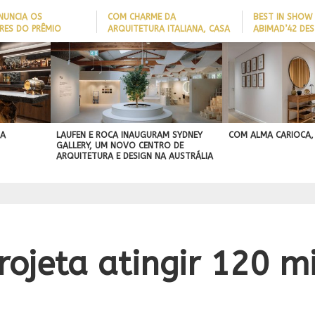
NUNCIA OS
COM CHARME DA
BEST IN SHOW
RES DO PRÊMIO
ARQUITETURA ITALIANA, CASA
ABIMAD’42 DES
 NOMES DA
DE VILA COM 120M² GANHA
BRASILEIRO E 
IA 2026
‘CARTÃO DE VISITAS’ COM
NO MERCADO I
PAREDE DE TIJOLOS
APARENTES; CONFIRA
 A
LAUFEN E ROCA INAUGURAM SYDNEY
COM ALMA CARIOCA,
GALLERY, UM NOVO CENTRO DE
ARQUITETURA E DESIGN NA AUSTRÁLIA
rojeta atingir 120 m