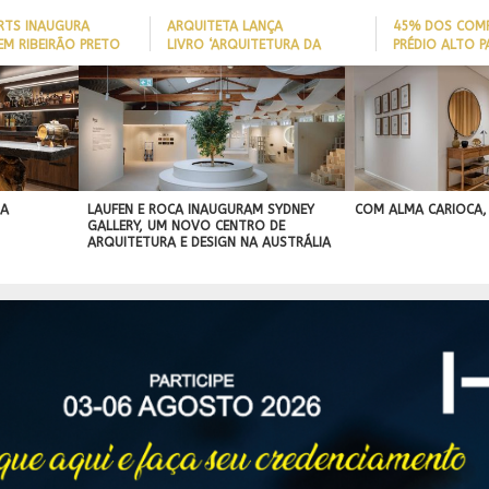
ARTS INAUGURA
ARQUITETA LANÇA
45% DOS COM
EM RIBEIRÃO PRETO
LIVRO ‘ARQUITETURA DA
PRÉDIO ALTO 
LONGEVIDADE’ PARA AJUDAR A
ITAJAÍ TÊM
REDUZIR QUEDAS DE IDOSOS
EMBARCAÇÃO; 
IA
EM CASA E ADAPTAR LARES
PERFIL DO NOV
SEM REFORMAS
BRASILEIRO
R
IDADE
 A
LAUFEN E ROCA INAUGURAM SYDNEY
COM ALMA CARIOCA,
GALLERY, UM NOVO CENTRO DE
ARQUITETURA E DESIGN NA AUSTRÁLIA