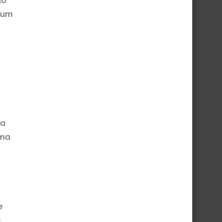
ão
 um
ra
uma
e
e