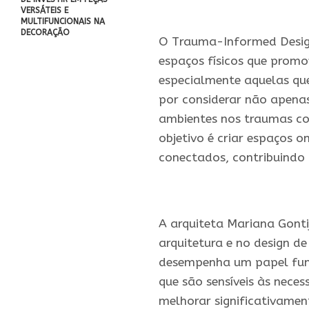
.
VERSÁTEIS E
MULTIFUNCIONAIS NA
DECORAÇÃO
O Trauma-Informed Design
espaços físicos que prom
especialmente aquelas qu
por considerar não apenas
ambientes nos traumas cog
objetivo é criar espaços o
conectados, contribuindo 
.
A arquiteta Mariana Gont
arquitetura e no design d
desempenha um papel fun
que são sensíveis às nec
melhorar significativamen