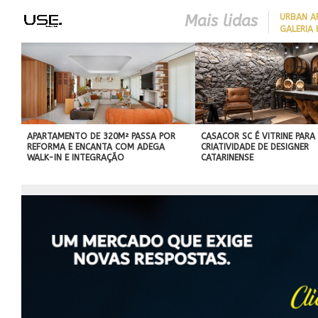
Mais lidas
​URBAN 
GALERIA 
CLOSER 23 SEGUE TENDÊNC
DA ARQUITETURA
CONTEMPORÂNEA PARA UNI
SOFISTICAÇÃO, FUNCIONAL
E CONFORTO
APARTAMENTO DE 320M² PASSA POR
CASACOR SC É VITRINE PARA
REFORMA E ENCANTA COM ADEGA
CRIATIVIDADE DE DESIGNER
WALK-IN E INTEGRAÇÃO
CATARINENSE