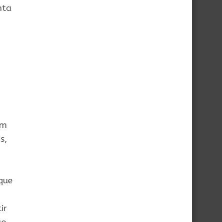
nta
em
s,
m
 que
ir