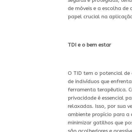
seguras e protegidas, ten
de móveis e a escolha d
papel crucial na aplicaçã
.
TDI e o bem estar
.
O TID tem o potencial de 
de indivíduos que enfrent
ferramenta terapêutica. 
privacidade é essencial p
relaxadas. Isso, por sua 
ambiente propício para a 
minimizar gatilhos que po
são acolhedores e acessíve