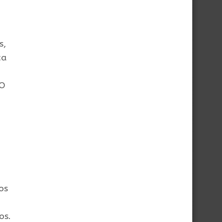
s,
ca
 O
os
os.