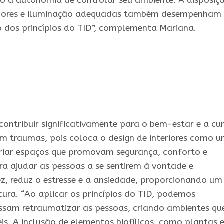
do a autonomia de controlar seu ambiente. A disposiç
e cores e iluminação adequadas também desempenham
o dos princípios do TID”, complementa Mariana.
contribuir significativamente para o bem-estar e a cu
am traumas, pois coloca o design de interiores como 
Criar espaços que promovam segurança, conforto e
ara ajudar as pessoas a se sentirem à vontade e
vez, reduz o estresse e a ansiedade, proporcionando um
cura. “Ao aplicar os princípios do TID, podemos
ssam retraumatizar as pessoas, criando ambientes qu
is. A inclusão de elementos biofílicos, como plantas 