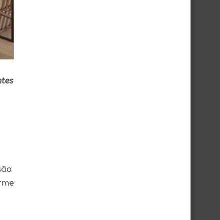
ntes
são
arme