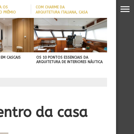
A OS
COM CHARME DA
O PRÊMIO
ARQUITETURA ITALIANA, CASA
S DA
DE VILA COM 120M² GANHA
26
‘CARTÃO DE VISITAS’ COM
PAREDE DE TIJOLOS
APARENTES; CONFIRA
 EM CASCAIS
OS 10 PONTOS ESSENCIAIS DA
ARQUITETURA DE INTERIORES NÁUTICA
entro da casa