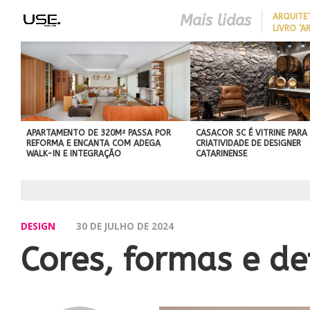
Mais lidas
ARQUITE
LIVRO ‘A
LONGEVID
REDUZIR
BEST IN SHOW
EM CASA 
ABIMAD’42 DESTACA O DES
SEM REF
BRASILEIRO E REFORÇA SU
NO MERCADO INTERNACIO
APARTAMENTO DE 320M² PASSA POR
CASACOR SC É VITRINE PARA
REFORMA E ENCANTA COM ADEGA
CRIATIVIDADE DE DESIGNER
WALK-IN E INTEGRAÇÃO
CATARINENSE
DESIGN
30 DE JULHO DE 2024
Cores, formas e de