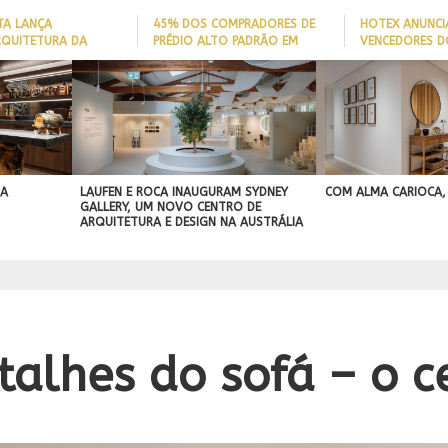
TA LANÇA
45% DOS COMPRADORES DE
HOTEX ANUNCI
RQUITETURA DA
PRÉDIO ALTO PADRÃO EM
VENCEDORES D
ADE’ PARA AJUDAR A
ITAJAÍ TÊM
MAIORES NOME
 QUEDAS DE IDOSOS
EMBARCAÇÃO; DADO REVELA
HOTELARIA 20
E ADAPTAR LARES
PERFIL DO NOVO MILIONÁRIO
IGN
ORMAS
BRASILEIRO
A PROJEÇÃO
NAL
 A
LAUFEN E ROCA INAUGURAM SYDNEY
COM ALMA CARIOCA,
GALLERY, UM NOVO CENTRO DE
ARQUITETURA E DESIGN NA AUSTRÁLIA
talhes do sofá – o c