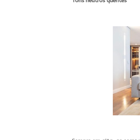
Tons neutros quentes
.
.