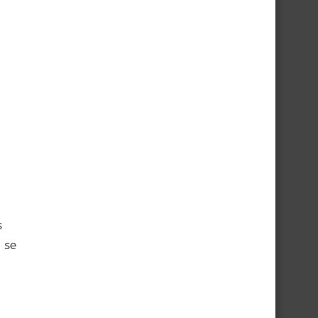
s
 se