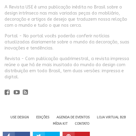
A Revista USE é uma publicação inédita no Brasil sobre o
design intrínseco nas mais variadas peças do mobiliário,
decoração e artigos de desejo que traduzem nossa relação
com o mundo e tudo o que nos cerca.
Portal - No portal vocês poderão conferir notícias
atualizadas diariamente sobre o mundo da decoração, suas
inovações e tendências.
Revista - Com publicação quadrimestral, a revista impressa
reúne o que há de mais inusitado do mundo do design com
distribuição em todo Brasil, tem duas versões: impressa e
digital.
USE DESIGN
EDIÇÕES
AGENDA DE EVENTOS
LOJA VIRTUAL B2B
MÍDIA KIT
CONTATO
Revista USE. 2024 - Todos os direitos reservados.