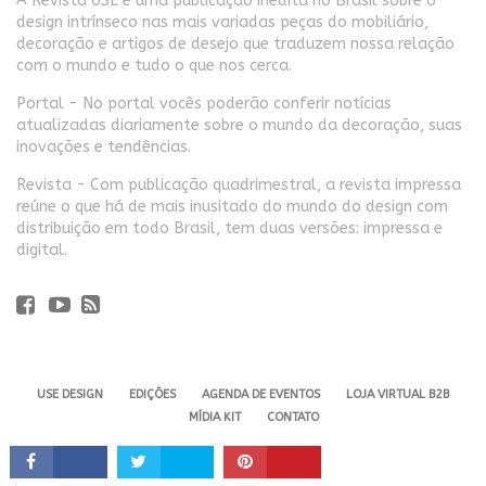
A Revista USE é uma publicação inédita no Brasil sobre o
design intrínseco nas mais variadas peças do mobiliário,
decoração e artigos de desejo que traduzem nossa relação
com o mundo e tudo o que nos cerca.
Portal - No portal vocês poderão conferir notícias
atualizadas diariamente sobre o mundo da decoração, suas
inovações e tendências.
Revista - Com publicação quadrimestral, a revista impressa
reúne o que há de mais inusitado do mundo do design com
distribuição em todo Brasil, tem duas versões: impressa e
digital.
USE DESIGN
EDIÇÕES
AGENDA DE EVENTOS
LOJA VIRTUAL B2B
MÍDIA KIT
CONTATO
Revista USE. 2024 - Todos os direitos reservados.