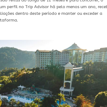
 são feitas ao longo de 12 meses e para concorrer, o
m perfil no Trip Advisor há pelo menos um ano, rece
iações dentro deste período e manter ou exceder a
ataforma.