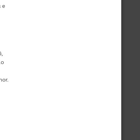
 e
ã,
do
hor.