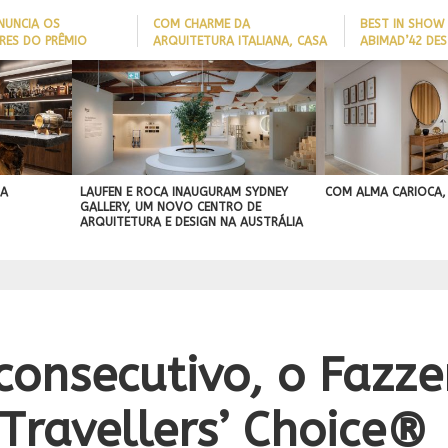
NUNCIA OS
COM CHARME DA
BEST IN SHOW
RES DO PRÊMIO
ARQUITETURA ITALIANA, CASA
ABIMAD’42 DES
 NOMES DA
DE VILA COM 120M² GANHA
BRASILEIRO E 
IA 2026
‘CARTÃO DE VISITAS’ COM
NO MERCADO I
PAREDE DE TIJOLOS
APARENTES; CONFIRA
 A
LAUFEN E ROCA INAUGURAM SYDNEY
COM ALMA CARIOCA,
GALLERY, UM NOVO CENTRO DE
ARQUITETURA E DESIGN NA AUSTRÁLIA
consecutivo, o Fazze
Travellers’ Choice®