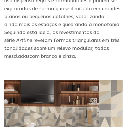
uso dispensa regras
e
formalidades
e
podem ser
exploradas de forma quase ilimitada em grandes
planos ou pequenos detalhes, valorizando
ainda
mais
os espaços
e
quebrando a monotonia.
Seguindo esta ideia, os
revestimentos
da
série
Artline
revelam formas triangulares em três
tonalidades sobre um relevo modular, todas
mescladascom branco
e
cinza.