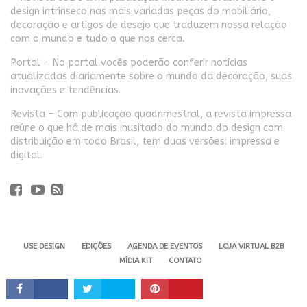
design intrínseco nas mais variadas peças do mobiliário,
decoração e artigos de desejo que traduzem nossa relação
com o mundo e tudo o que nos cerca.
Portal - No portal vocês poderão conferir notícias
atualizadas diariamente sobre o mundo da decoração, suas
inovações e tendências.
Revista - Com publicação quadrimestral, a revista impressa
reúne o que há de mais inusitado do mundo do design com
distribuição em todo Brasil, tem duas versões: impressa e
digital.
USE DESIGN
EDIÇÕES
AGENDA DE EVENTOS
LOJA VIRTUAL B2B
MÍDIA KIT
CONTATO
Revista USE. 2024 - Todos os direitos reservados.