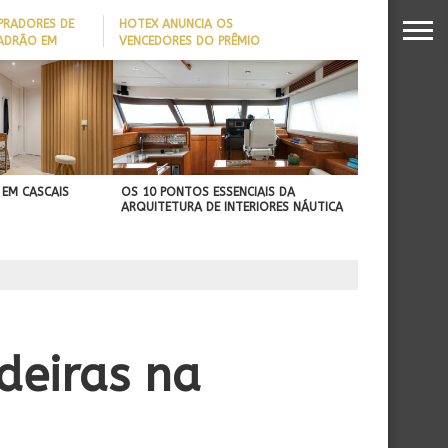
PRADORES DE
HOTEX ANUNCIA OS
PADRÃO EM
VENCEDORES DO PRÊMIO
MAIORES NOMES DA
DADO REVELA
HOTELARIA 2026
O MILIONÁRIO
 EM CASCAIS
OS 10 PONTOS ESSENCIAIS DA
ARQUITETURA DE INTERIORES NÁUTICA
deiras na