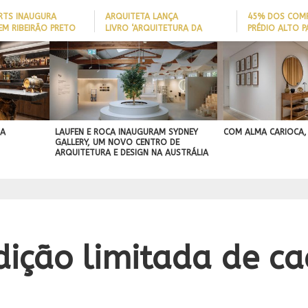
ARTS INAUGURA
ARQUITETA LANÇA
45% DOS COM
EM RIBEIRÃO PRETO
LIVRO ‘ARQUITETURA DA
PRÉDIO ALTO 
LONGEVIDADE’ PARA AJUDAR A
ITAJAÍ TÊM
REDUZIR QUEDAS DE IDOSOS
EMBARCAÇÃO; 
COM CHARME DA
EM CASA E ADAPTAR LARES
PERFIL DO NOV
IGN
ARQUITETURA ITALIANA, CASA
SEM REFORMAS
BRASILEIRO
A PROJEÇÃO
DE VILA COM 120M² GANHA
NAL
‘CARTÃO DE VISITAS’ COM
PAREDE DE TIJOLOS
APARENTES; CONFIRA
 A
LAUFEN E ROCA INAUGURAM SYDNEY
COM ALMA CARIOCA,
GALLERY, UM NOVO CENTRO DE
ARQUITETURA E DESIGN NA AUSTRÁLIA
ição limitada de ca