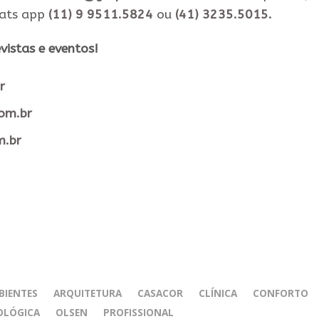
hats app
(11) 9 9511.5824
ou
(41) 3235.5015.
vistas e eventos​!
r
com.br
m.br
BIENTES
ARQUITETURA
CASACOR
CLÍNICA
CONFORTO
LÓGICA
OLSEN
PROFISSIONAL