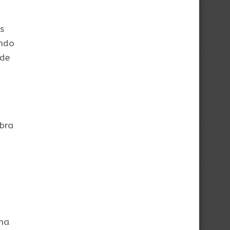
s
ando
 de
bra
nha