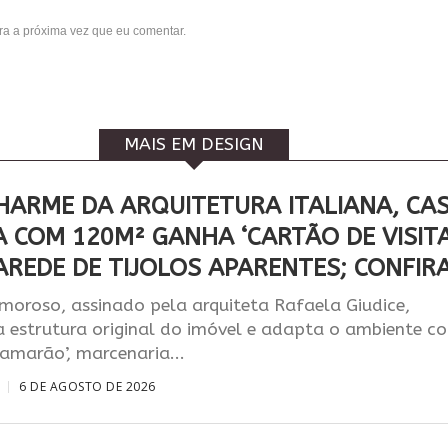
a a próxima vez que eu comentar.
MAIS EM DESIGN
HARME DA ARQUITETURA ITALIANA, CA
A COM 120M² GANHA ‘CARTÃO DE VISITA
AREDE DE TIJOLOS APARENTES; CONFIR
moroso, assinado pela arquiteta Rafaela Giudice,
a estrutura original do imóvel e adapta o ambiente c
camarão’, marcenaria...
6 DE AGOSTO DE 2026