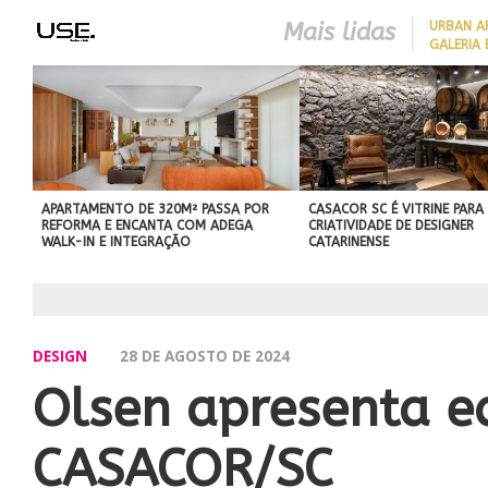
Mais lidas
​URBAN 
GALERIA 
BEST IN SHOW
ABIMAD’42 DESTACA O DES
BRASILEIRO E REFORÇA SU
NO MERCADO INTERNACIO
APARTAMENTO DE 320M² PASSA POR
CASACOR SC É VITRINE PARA
REFORMA E ENCANTA COM ADEGA
CRIATIVIDADE DE DESIGNER
WALK-IN E INTEGRAÇÃO
CATARINENSE
DESIGN
28 DE AGOSTO DE 2024
Olsen apresenta ed
CASACOR/SC