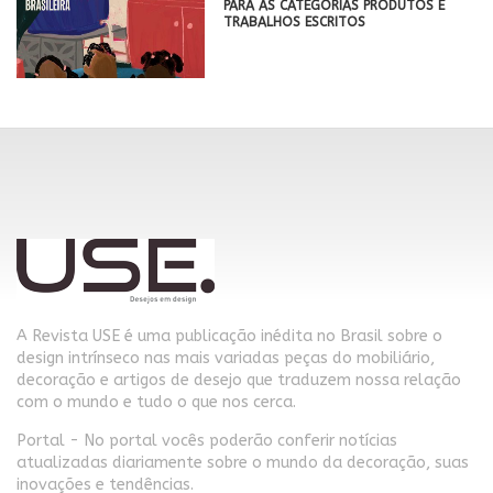
PARA AS CATEGORIAS PRODUTOS E
TRABALHOS ESCRITOS
A Revista USE é uma publicação inédita no Brasil sobre o
design intrínseco nas mais variadas peças do mobiliário,
decoração e artigos de desejo que traduzem nossa relação
com o mundo e tudo o que nos cerca.
Portal - No portal vocês poderão conferir notícias
atualizadas diariamente sobre o mundo da decoração, suas
inovações e tendências.