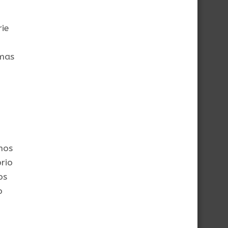
rie
emas
mos
rio
os
o