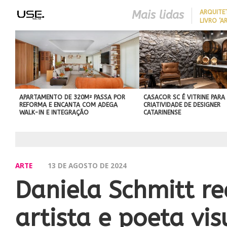
Mais lidas
ARQUITE
LIVRO ‘A
LONGEVID
REDUZIR
BEST IN SHOW
EM CASA 
ABIMAD’42 DESTACA O DES
SEM REF
BRASILEIRO E REFORÇA SU
NO MERCADO INTERNACIO
APARTAMENTO DE 320M² PASSA POR
CASACOR SC É VITRINE PARA
REFORMA E ENCANTA COM ADEGA
CRIATIVIDADE DE DESIGNER
WALK-IN E INTEGRAÇÃO
CATARINENSE
ARTE
13 DE AGOSTO DE 2024
Daniela Schmitt re
artista e poeta vi