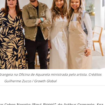
angeia na Oficina de Aquarela ministrada pelo artista. Créditos
Guilherme Zucco / Growth Global
ro Cobra Norato (Raul Ворр)”, de Arthur Grangeia, faz