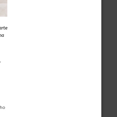
arte
na
,
lho