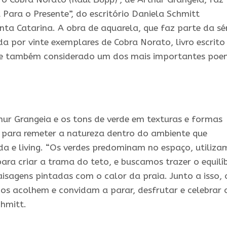
Para o Presente”, do escritório Daniela Schmitt
nta Catarina. A obra de aquarela, que faz parte da sé
da por vinte exemplares de Cobra Norato, livro escrito
 e também considerado um dos mais importantes po
hur Grangeia e os tons de verde em texturas e formas
s para remeter a natureza dentro do ambiente que
da e living. “Os verdes predominam no espaço, utiliza
a criar a trama do teto, e buscamos trazer o equilíb
isagens pintadas com o calor da praia. Junto a isso, 
ados acolhem e convidam a parar, desfrutar e celebrar 
chmitt.