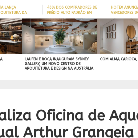
TA LANÇA
45% DOS COMPRADORES DE
HOTEX ANUNCI
RQUITETURA DA
PRÉDIO ALTO PADRÃO EM
VENCEDORES D
ADE’ PARA AJUDAR A
ITAJAÍ TÊM
MAIORES NOME
 QUEDAS DE IDOSOS
EMBARCAÇÃO; DADO REVELA
HOTELARIA 20
E ADAPTAR LARES
PERFIL DO NOVO MILIONÁRIO
IGN
ORMAS
BRASILEIRO
A PROJEÇÃO
NAL
 A
LAUFEN E ROCA INAUGURAM SYDNEY
COM ALMA CARIOCA,
GALLERY, UM NOVO CENTRO DE
ARQUITETURA E DESIGN NA AUSTRÁLIA
aliza Oficina de Aq
sual Arthur Grangeia