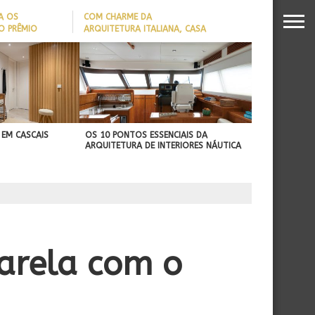
A OS
COM CHARME DA
O PRÊMIO
ARQUITETURA ITALIANA, CASA
S DA
DE VILA COM 120M² GANHA
26
‘CARTÃO DE VISITAS’ COM
PAREDE DE TIJOLOS
APARENTES; CONFIRA
 EM CASCAIS
OS 10 PONTOS ESSENCIAIS DA
ARQUITETURA DE INTERIORES NÁUTICA
uarela com o