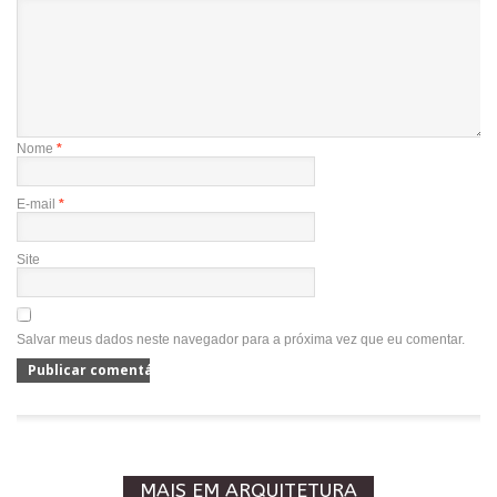
Nome
*
E-mail
*
Site
Salvar meus dados neste navegador para a próxima vez que eu comentar.
MAIS EM ARQUITETURA