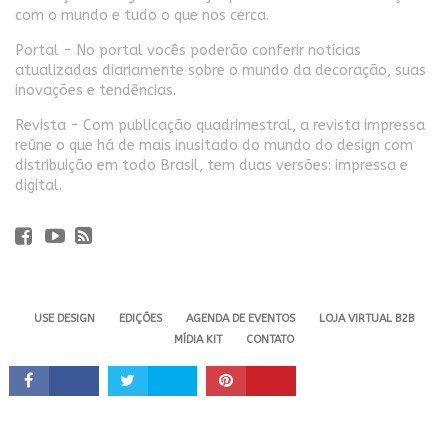
com o mundo e tudo o que nos cerca.
Portal - No portal vocês poderão conferir notícias
atualizadas diariamente sobre o mundo da decoração, suas
inovações e tendências.
Revista - Com publicação quadrimestral, a revista impressa
reúne o que há de mais inusitado do mundo do design com
distribuição em todo Brasil, tem duas versões: impressa e
digital.
USE DESIGN
EDIÇÕES
AGENDA DE EVENTOS
LOJA VIRTUAL B2B
MÍDIA KIT
CONTATO
Revista USE. 2024 - Todos os direitos reservados.