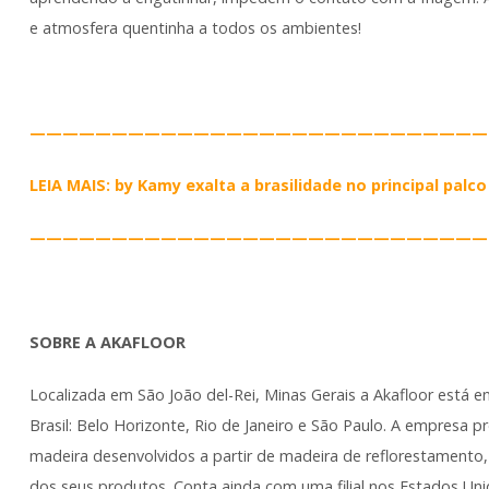
e atmosfera quentinha a todos os ambientes!
————————————————————————————
LEIA MAIS: by Kamy exalta a brasilidade no principal palc
————————————————————————————
SOBRE A AKAFLOOR
Localizada em São João del-Rei, Minas Gerais a Akafloor está 
Brasil: Belo Horizonte, Rio de Janeiro e São Paulo. A empresa
madeira desenvolvidos a partir de madeira de reflorestamento, 
dos seus produtos. Conta ainda com uma filial nos Estados Un