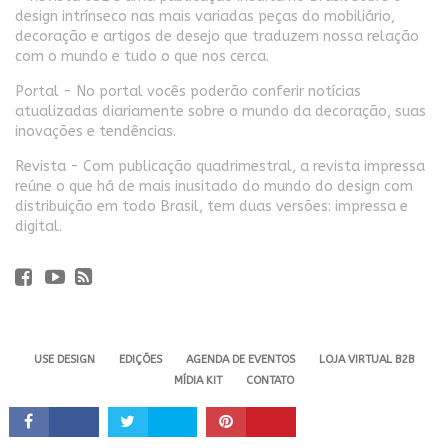
design intrínseco nas mais variadas peças do mobiliário,
decoração e artigos de desejo que traduzem nossa relação
com o mundo e tudo o que nos cerca.
Portal - No portal vocês poderão conferir notícias
atualizadas diariamente sobre o mundo da decoração, suas
inovações e tendências.
Revista - Com publicação quadrimestral, a revista impressa
reúne o que há de mais inusitado do mundo do design com
distribuição em todo Brasil, tem duas versões: impressa e
digital.
USE DESIGN
EDIÇÕES
AGENDA DE EVENTOS
LOJA VIRTUAL B2B
MÍDIA KIT
CONTATO
Revista USE. 2024 - Todos os direitos reservados.