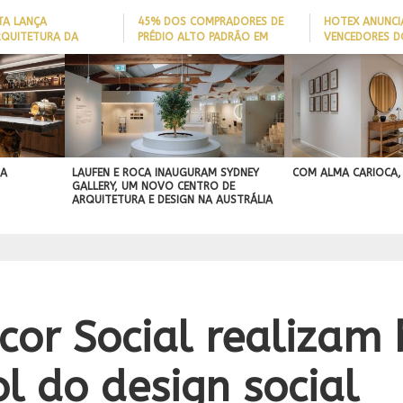
TA LANÇA
45% DOS COMPRADORES DE
HOTEX ANUNCI
RQUITETURA DA
PRÉDIO ALTO PADRÃO EM
VENCEDORES D
ADE’ PARA AJUDAR A
ITAJAÍ TÊM
MAIORES NOME
 QUEDAS DE IDOSOS
EMBARCAÇÃO; DADO REVELA
HOTELARIA 20
E ADAPTAR LARES
PERFIL DO NOVO MILIONÁRIO
IGN
ORMAS
BRASILEIRO
A PROJEÇÃO
NAL
 A
LAUFEN E ROCA INAUGURAM SYDNEY
COM ALMA CARIOCA,
GALLERY, UM NOVO CENTRO DE
ARQUITETURA E DESIGN NA AUSTRÁLIA
cor Social realizam
l do design social