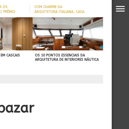
A OS
COM CHARME DA
O PRÊMIO
ARQUITETURA ITALIANA, CASA
S DA
DE VILA COM 120M² GANHA
26
‘CARTÃO DE VISITAS’ COM
PAREDE DE TIJOLOS
APARENTES; CONFIRA
 EM CASCAIS
OS 10 PONTOS ESSENCIAIS DA
ARQUITETURA DE INTERIORES NÁUTICA
 bazar