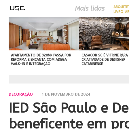
Mais lidas
ARQUITE
LIVRO ‘A
LONGEVID
REDUZIR
BEST IN SHOW
EM CASA 
ABIMAD’42 DESTACA O DES
SEM REF
BRASILEIRO E REFORÇA SU
NO MERCADO INTERNACIO
APARTAMENTO DE 320M² PASSA POR
CASACOR SC É VITRINE PARA
REFORMA E ENCANTA COM ADEGA
CRIATIVIDADE DE DESIGNER
WALK-IN E INTEGRAÇÃO
CATARINENSE
DECORAÇÃO
1 DE NOVEMBRO DE 2024
IED São Paulo e De
beneficente em pro