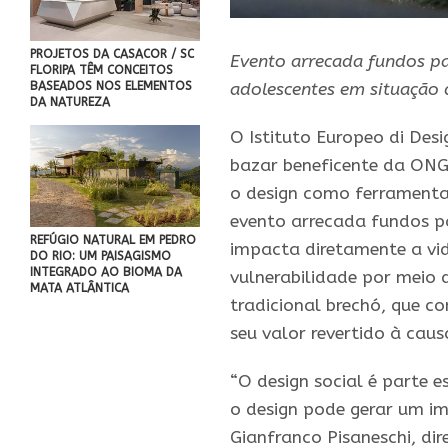
PROJETOS DA CASACOR / SC
Evento arrecada fundos pa
FLORIPA TÊM CONCEITOS
BASEADOS NOS ELEMENTOS
adolescentes em situação 
DA NATUREZA
O Istituto Europeo di Desi
bazar beneficente da ONG
o design como ferramenta
evento arrecada fundos pa
REFÚGIO NATURAL EM PEDRO
impacta diretamente a vid
DO RIO: UM PAISAGISMO
INTEGRADO AO BIOMA DA
vulnerabilidade por meio d
MATA ATLÂNTICA
tradicional brechó, que c
seu valor revertido à caus
“O design social é parte 
o design pode gerar um i
Gianfranco Pisaneschi, di