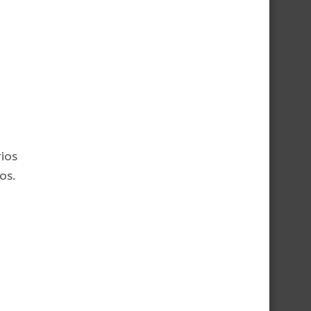
rios
os.