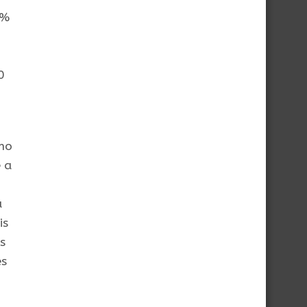
0%
0
 no
 a
u
is
s
es