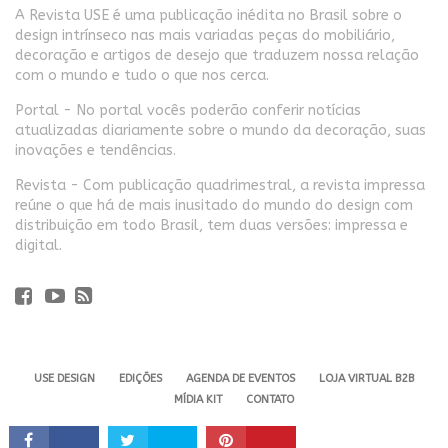
A Revista USE é uma publicação inédita no Brasil sobre o
design intrínseco nas mais variadas peças do mobiliário,
decoração e artigos de desejo que traduzem nossa relação
com o mundo e tudo o que nos cerca.
Portal - No portal vocês poderão conferir notícias
atualizadas diariamente sobre o mundo da decoração, suas
inovações e tendências.
Revista - Com publicação quadrimestral, a revista impressa
reúne o que há de mais inusitado do mundo do design com
distribuição em todo Brasil, tem duas versões: impressa e
digital.
USE DESIGN
EDIÇÕES
AGENDA DE EVENTOS
LOJA VIRTUAL B2B
MÍDIA KIT
CONTATO
Revista USE. 2024 - Todos os direitos reservados.