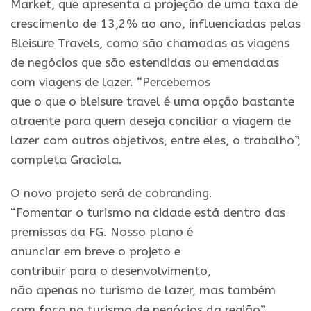
Market, que apresenta a projeçã
o
de uma taxa de
crescimento de 13,2% ao ano, influenciadas pelas
Bleisure Travels, como sã
o
chamadas as viagens
de negócios que sã
o
estendidas ou emendadas
com viagens de lazer. “Percebemos
que
o
que
o
bleisure travel é uma opçã
o
bastante
atraente
para
quem deseja conciliar a viagem de
lazer com outros objetivos, entre eles,
o
trabalho”,
completa Graciola.
O
novo projeto será de cobranding.
“Fomentar
o
turismo
na cidade está dentro das
premissas da
FG
. Nosso plano é
anunciar
em
breve
o
projeto e
contribuir
para
o
desenvolvimento,
nã
o
apenas
no
turismo
de lazer, mas também
com foco
no
turismo
de negócios da regiã
o
”,