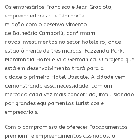
Os empresários Francisco e Jean Graciola,
empreendedores que têm forte
relaçã
o
com
o
desenvolvimento
de
Balneário
Camboriú
, confirmam
novos
investimentos
no
setor
hoteleiro
, onde
estã
o
à frente de três marcas: Fazzenda Park,
Marambaia Hotel e Vila Germânica.
O
projeto que
está
em
desenvolvimento trará
para
a
cidade
o
primeiro Hotel Upscale. A cidade vem
demonstrando essa necessidade, com um
mercado cada vez
mais
concorrido, impulsionado
por grandes equipamentos turísticos e
empresariais.
Com
o
compromisso de oferecer “acabamentos
premium” e
empreendimentos
assinados, a