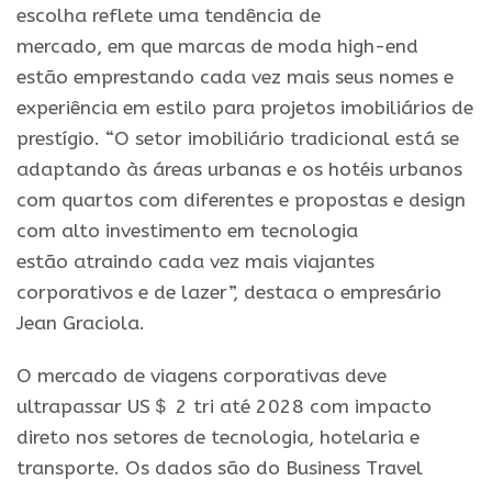
escolha reflete uma tendência de
mercado,
em
que marcas de moda high-end
estã
o
emprestando cada vez
mais
seus nomes e
experiência
em
estilo
para
projetos imobiliários de
prestígio. “
O
setor imobiliário tradicional está se
adaptando às áreas urbanas e os hotéis urbanos
com quartos com diferentes e propostas e design
com alto investimento
em
tecnologia
estã
o
atraindo cada vez
mais
viajantes
corporativos e de lazer”, destaca
o
empresário
Jean Graciola.
O
mercado de viagens corporativas deve
ultrapassar US＄ 2 tri até 2028 com impacto
direto nos setores de tecnologia, hotelaria e
transporte. Os dados sã
o
do Business Travel