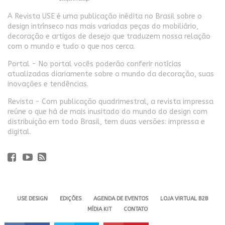
A Revista USE é uma publicação inédita no Brasil sobre o
design intrínseco nas mais variadas peças do mobiliário,
decoração e artigos de desejo que traduzem nossa relação
com o mundo e tudo o que nos cerca.
Portal - No portal vocês poderão conferir notícias
atualizadas diariamente sobre o mundo da decoração, suas
inovações e tendências.
Revista - Com publicação quadrimestral, a revista impressa
reúne o que há de mais inusitado do mundo do design com
distribuição em todo Brasil, tem duas versões: impressa e
digital.
USE DESIGN
EDIÇÕES
AGENDA DE EVENTOS
LOJA VIRTUAL B2B
MÍDIA KIT
CONTATO
Revista USE. 2024 - Todos os direitos reservados.