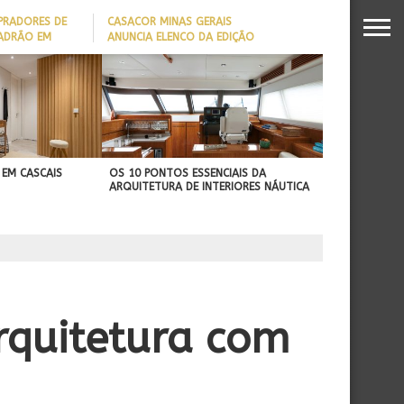
PRADORES DE
CASACOR MINAS GERAIS
PADRÃO EM
ANUNCIA ELENCO DA EDIÇÃO
2026
DADO REVELA
O MILIONÁRIO
 EM CASCAIS
OS 10 PONTOS ESSENCIAIS DA
ARQUITETURA DE INTERIORES NÁUTICA
rquitetura com