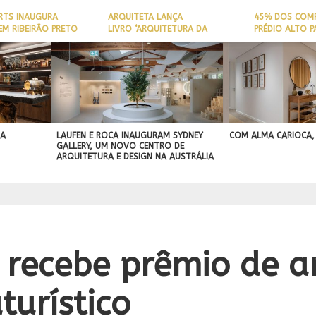
ARTS INAUGURA
ARQUITETA LANÇA
45% DOS COM
EM RIBEIRÃO PRETO
LIVRO ‘ARQUITETURA DA
PRÉDIO ALTO 
LONGEVIDADE’ PARA AJUDAR A
ITAJAÍ TÊM
REDUZIR QUEDAS DE IDOSOS
EMBARCAÇÃO; 
IA
HOTEX ANUNCIA OS
EM CASA E ADAPTAR LARES
PERFIL DO NOV
VENCEDORES DO PRÊMIO
SEM REFORMAS
BRASILEIRO
R
MAIORES NOMES DA
IDADE
HOTELARIA 2026
 A
LAUFEN E ROCA INAUGURAM SYDNEY
COM ALMA CARIOCA,
GALLERY, UM NOVO CENTRO DE
ARQUITETURA E DESIGN NA AUSTRÁLIA
recebe prêmio de a
turístico