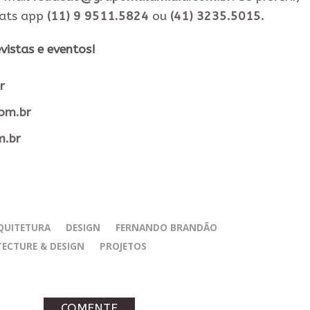
hats app
(11) 9 9511.5824
ou
(41) 3235.5015.
vistas e eventos​!
r
com.br
m.br
QUITETURA
DESIGN
FERNANDO BRANDÃO
ECTURE & DESIGN
PROJETOS
COMENTE