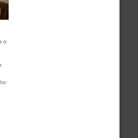
e o
e
eto