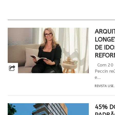
ARQUI
LONGE
DE ID
REFOR
Com 20 a
Peccin re
e...
REVISTA USE.
45% D