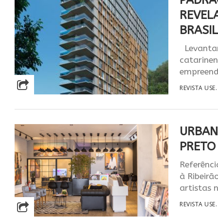
PADRÃ
REVEL
BRASIL
Levantam
catarinen
empreend
REVISTA USE.
​URBAN
PRETO
Referênci
à Ribeirã
artistas 
REVISTA USE.