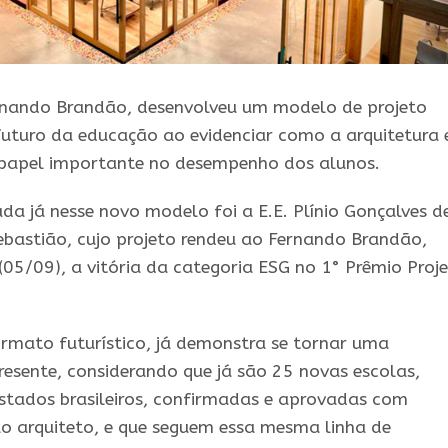
rnando Brandão, desenvolveu um modelo de projeto
 futuro da educação ao evidenciar como a arquitetura 
papel importante no desempenho dos alunos.
da já nesse novo modelo foi a E.E. Plínio Gonçalves d
ebastião, cujo projeto rendeu ao Fernando Brandão,
(05/09), a vitória da categoria ESG no 1° Prêmio Proj
mato futurístico, já demonstra se tornar uma
resente, considerando que já são 25 novas escolas,
stados brasileiros, confirmadas e aprovadas com
lo arquiteto, e que seguem essa mesma linha de