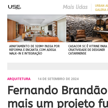
Mais lidas
​URBAN 
GALERIA 
CLOSER 23 SEGUE TENDÊNC
DA ARQUITETURA
CONTEMPORÂNEA PARA UNI
SOFISTICAÇÃO, FUNCIONAL
E CONFORTO
APARTAMENTO DE 320M² PASSA POR
CASACOR SC É VITRINE PARA
REFORMA E ENCANTA COM ADEGA
CRIATIVIDADE DE DESIGNER
WALK-IN E INTEGRAÇÃO
CATARINENSE
ARQUITETURA
14 DE SETEMBRO DE 2024
Fernando Brandão 
mais um projeto fu