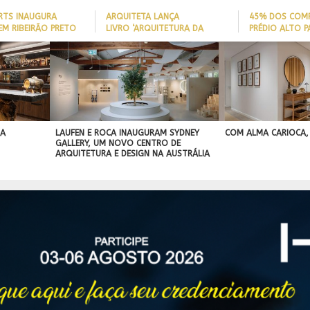
ARTS INAUGURA
ARQUITETA LANÇA
45% DOS COM
EM RIBEIRÃO PRETO
LIVRO ‘ARQUITETURA DA
PRÉDIO ALTO 
LONGEVIDADE’ PARA AJUDAR A
ITAJAÍ TÊM
REDUZIR QUEDAS DE IDOSOS
EMBARCAÇÃO; 
IA
EM CASA E ADAPTAR LARES
PERFIL DO NOV
SEM REFORMAS
BRASILEIRO
R
IDADE
 A
LAUFEN E ROCA INAUGURAM SYDNEY
COM ALMA CARIOCA,
GALLERY, UM NOVO CENTRO DE
ARQUITETURA E DESIGN NA AUSTRÁLIA