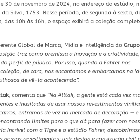
2 e 30 de novembro de 2024, no endereço do estúdio, 
da Silva, 1753. Nesse período, de segunda à sexta, d
, das 10h às 16h, o espaço exibirá a coleção complet
Gerente Global de Marca, Mídia e Inteligência do
Grupo
osição traz como premissa a inovação e a criatividade,
o perfil de público. Por isso, quando a Fahrer nos
coleção, de cara, nos encantamos e embarcamos na id
ulhosos de vê-la acontecendo”.
ltak
, comenta que
“Na Alltak, a gente está cada vez ma
ntes e inusitadas de usar nossos revestimentos vinílic
carros, entramos de vez no mercado de decoração — e
ncontrando limites para o que dá para fazer com nos
ia incrível com a Tigre e o estúdio Fahrer, descobrimos
 nossos revestimentos: unir design e construção civil 