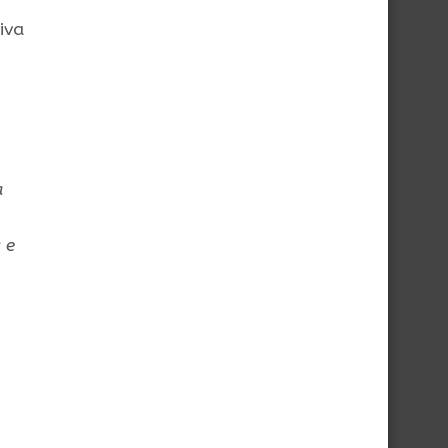
iva
a
 e