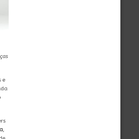
eças
 e
ada
o
ers
a
,
de