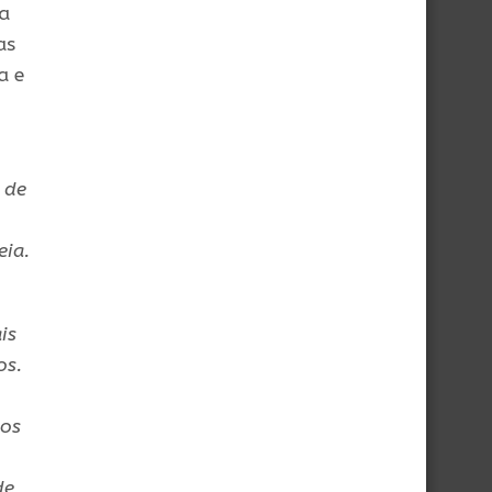
na
as
a e
 de
eia.
is
os.
sos
de