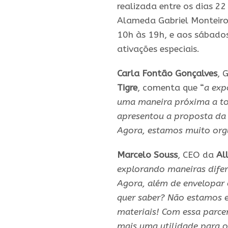
realizada entre os dias 2
Alameda Gabriel Monteiro 
10h às 19h, e aos sábados
ativações especiais.
Carla Fontão Gonçalves
, 
Tigre
, comenta que “
a exp
uma maneira próxima a tod
apresentou a proposta da 
Agora, estamos muito org
Marcelo Souss
, CEO da
Al
explorando maneiras difere
Agora, além de envelopar 
quer saber? Não estamos e
materiais! Com essa parcer
mais uma utilidade para os