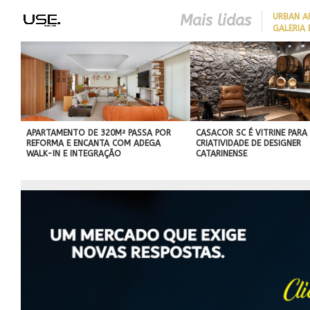
Mais lidas
​URBAN 
GALERIA 
CLOSER 23 SEGUE TENDÊNC
DA ARQUITETURA
CONTEMPORÂNEA PARA UNI
SOFISTICAÇÃO, FUNCIONAL
E CONFORTO
APARTAMENTO DE 320M² PASSA POR
CASACOR SC É VITRINE PARA
REFORMA E ENCANTA COM ADEGA
CRIATIVIDADE DE DESIGNER
WALK-IN E INTEGRAÇÃO
CATARINENSE