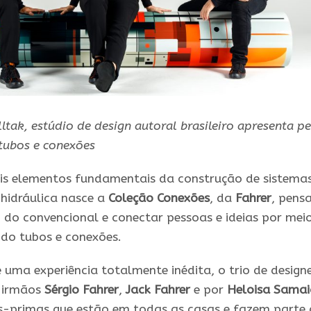
ltak, estúdio de design autoral brasileiro apresenta p
tubos e conexões
ois elementos fundamentais da construção de sistemas
 hidráulica nasce a
Coleção Conexões
, da
Fahrer
, pens
 do convencional e conectar pessoas e ideias por mei
ndo tubos e conexões.
 uma experiência totalmente inédita, o trio de design
 irmãos
Sérgio Fahrer
,
Jack Fahrer
e por
Heloisa Samai
s-primas que estão em todas as casas e fazem parte 