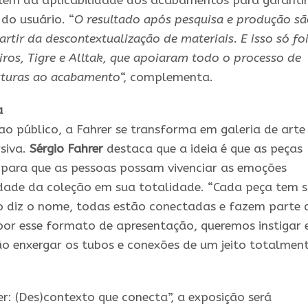
além da aplicabilidade dos acabamentos para garanti
 do usuário. “
O resultado após pesquisa e produção s
rtir da descontextualização de materiais. E isso só fo
iros, Tigre e Alltak, que apoiaram todo o processo de
uturas ao acabamento
“, complementa.
a
ao público, a Fahrer se transforma em galeria de arte
siva.
Sérgio Fahrer
destaca que a ideia é que as peças
 para que as pessoas possam vivenciar as emoções
idade da coleção em sua totalidade. “Cada peça tem 
o diz o nome, todas estão conectadas e fazem parte 
or esse formato de apresentação, queremos instigar 
ão enxergar os tubos e conexões de um jeito totalmen
er: (Des)contexto que conecta”, a exposição será