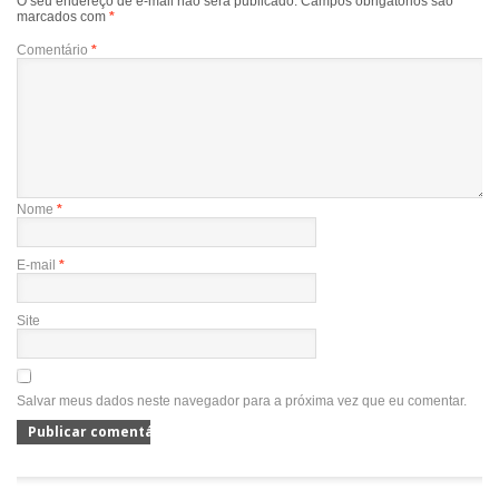
O seu endereço de e-mail não será publicado.
Campos obrigatórios são
marcados com
*
Comentário
*
Nome
*
E-mail
*
Site
Salvar meus dados neste navegador para a próxima vez que eu comentar.