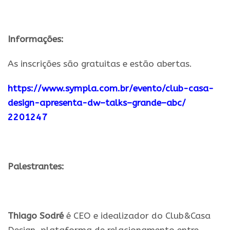
.
Informações:
As inscrições sã
o
gratuitas
e
estã
o
abertas.
https://www.sympla.com.br/
evento/club-casa-
design-
apresenta-
dw
–
talks
–
grande
–
abc
/
2201247
.
Palestrantes:
.
Thiago Sodré
é CEO e idealizador do Club&Casa