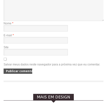
Nome
*
E-mail
*
Site
Salvar meus dados neste navegador para a próxima vez que eu comentar.
MAIS EM DESIGN