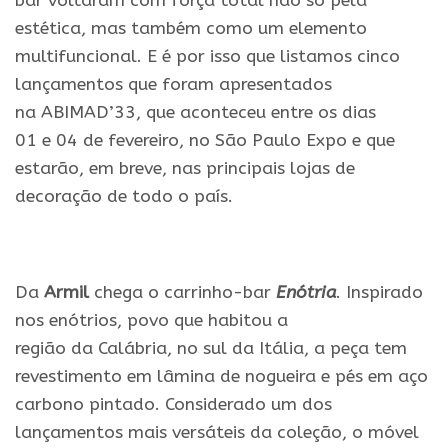
bar
voltaram com força total não só pela
estética, mas também como um elemento
multifuncional.
E
é por isso que listamos cinco
lançamentos que foram apresentados
na
ABIMAD
’
33
, que aconteceu entre
os
dias
01
e
04 de fevereiro, no São Paulo Expo
e
que
estarão, em breve, nas principais
lojas
de
decoração de todo o país.
Da
Armil
chega o carrinho-
bar
Enótria
. Inspirado
nos enótrios, povo que habitou a
região
da
Calábria, no sul
da
Itália, a peça tem
revestimento em lâmina de nogueira
e
pés em aço
carbono pintado. Considerado um dos
lançamentos mais versáteis
da
coleção, o móvel