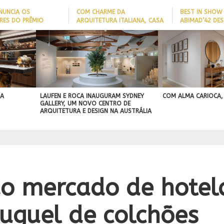
NUNCIA OS
COM CHARME DA
BEST IN SHOW
RES DO PRÊMIO
ARQUITETURA ITALIANA, CASA
ABIMAD’42 DES
 NOMES DA
DE VILA COM 120M² GANHA
BRASILEIRO E 
IA 2026
‘CARTÃO DE VISITAS’ COM
NO MERCADO I
PAREDE DE TIJOLOS
APARENTES; CONFIRA
 A
LAUFEN E ROCA INAUGURAM SYDNEY
COM ALMA CARIOCA,
GALLERY, UM NOVO CENTRO DE
ARQUITETURA E DESIGN NA AUSTRÁLIA
o mercado de hotela
uguel de colchões