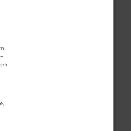
om
e-
com
e,