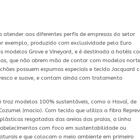
a atender aos diferentes perfis de empresas do setor
or exemplo, produzido com exclusividade pela Euro
 os modelos Grove e Vineyard, e é destinada a hotéis c
altas, que não abrem mão de contar com modelos nort
chões possuem espumas especiais e tecido Jacquard 
fresco e suave, e contam ainda com tratamento
ue traz modelos 100% sustentáveis, como o Havaí, de
Cozumel (macio). Com tecido que utiliza a fibra Reprev
 plásticas resgatadas das areias das praias, a linha
tabelecimentos com foco em sustentabilidade ou
naturais e que colocam o meio ambiente em primeiro