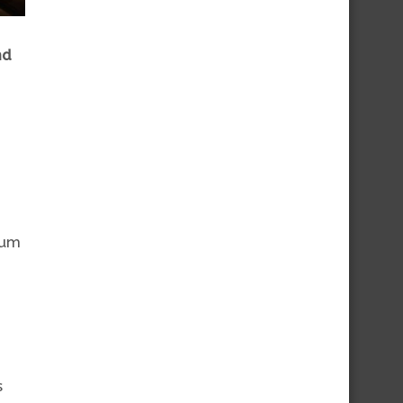
nd
o
 um
o
s