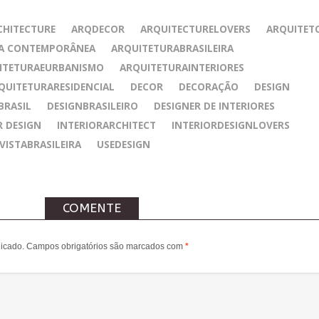
CHITECTURE
ARQDECOR
ARQUITECTURELOVERS
ARQUITET
A CONTEMPORÂNEA
ARQUITETURABRASILEIRA
ITETURAEURBANISMO
ARQUITETURAINTERIORES
QUITETURARESIDENCIAL
DECOR
DECORAÇÃO
DESIGN
BRASIL
DESIGNBRASILEIRO
DESIGNER DE INTERIORES
R DESIGN
INTERIORARCHITECT
INTERIORDESIGNLOVERS
VISTABRASILEIRA
USEDESIGN
COMENTE
icado.
Campos obrigatórios são marcados com
*