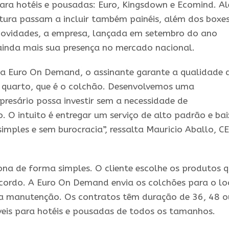
para hotéis e pousadas: Euro, Kingsdown e Ecomind. A
atura passam a incluir também painéis, além dos boxes
novidades, a empresa, lançada em setembro do ano
ainda mais sua presença no mercado nacional.
da Euro On Demand, o assinante garante a qualidade 
o quarto, que é o colchão. Desenvolvemos uma
presário possa investir sem a necessidade de
O intuito é entregar um serviço de alto padrão e ba
simples e sem burocracia”, ressalta Mauricio Aballo, C
iona de forma simples. O cliente escolhe os produtos 
acordo. A Euro On Demand envia os colchões para o lo
 a manutenção. Os contratos têm duração de 36, 48 o
veis para hotéis e pousadas de todos os tamanhos.