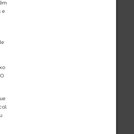
lém
 e
de
ixo
EO
que
cal
u