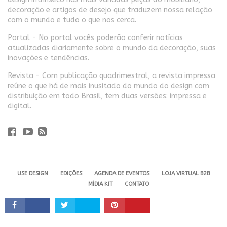
decoração e artigos de desejo que traduzem nossa relação
com o mundo e tudo o que nos cerca.
Portal - No portal vocês poderão conferir notícias
atualizadas diariamente sobre o mundo da decoração, suas
inovações e tendências.
Revista - Com publicação quadrimestral, a revista impressa
reúne o que há de mais inusitado do mundo do design com
distribuição em todo Brasil, tem duas versões: impressa e
digital.
USE DESIGN
EDIÇÕES
AGENDA DE EVENTOS
LOJA VIRTUAL B2B
MÍDIA KIT
CONTATO
Revista USE. 2024 - Todos os direitos reservados.