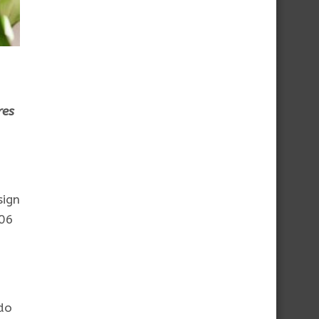
res
sign
 06
do