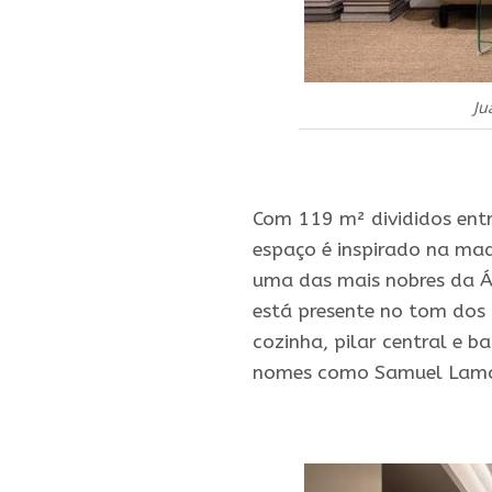
Ju
.
Com 119 m² divididos entre
espaço é inspirado na mad
uma das mais nobres da Á
está presente no tom dos 
cozinha, pilar central e b
nomes como Samuel Lamas
.