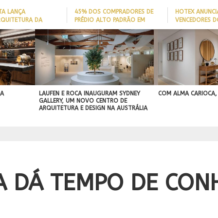
TA LANÇA
45% DOS COMPRADORES DE
HOTEX ANUNCI
RQUITETURA DA
PRÉDIO ALTO PADRÃO EM
VENCEDORES D
ADE’ PARA AJUDAR A
ITAJAÍ TÊM
MAIORES NOME
 QUEDAS DE IDOSOS
EMBARCAÇÃO; DADO REVELA
HOTELARIA 20
E ADAPTAR LARES
PERFIL DO NOVO MILIONÁRIO
IGN
ORMAS
BRASILEIRO
A PROJEÇÃO
NAL
 A
LAUFEN E ROCA INAUGURAM SYDNEY
COM ALMA CARIOCA,
GALLERY, UM NOVO CENTRO DE
ARQUITETURA E DESIGN NA AUSTRÁLIA
A DÁ TEMPO DE CON