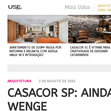
Mais lidas
ARQUITE
LIVRO ‘A
LONGEVID
REDUZIR
BEST IN SHOW
EM CASA 
ABIMAD’42 DESTACA O DES
SEM REF
BRASILEIRO E REFORÇA SU
NO MERCADO INTERNACIO
APARTAMENTO DE 320M² PASSA POR
CASACOR SC É VITRINE PARA
REFORMA E ENCANTA COM ADEGA
CRIATIVIDADE DE DESIGNER
WALK-IN E INTEGRAÇÃO
CATARINENSE
ARQUITETURA
2 DE AGOSTO DE 2023
CASACOR SP: AIND
WENGE