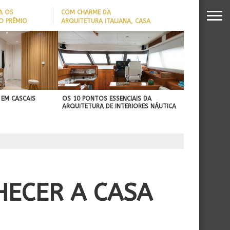
A OS
COM CHARME DA
O PRÊMIO
ARQUITETURA ITALIANA, CASA
S DA
DE VILA COM 120M² GANHA
26
‘CARTÃO DE VISITAS’ COM
PAREDE DE TIJOLOS
APARENTES; CONFIRA
 EM CASCAIS
OS 10 PONTOS ESSENCIAIS DA
ARQUITETURA DE INTERIORES NÁUTICA
HECER A CASA