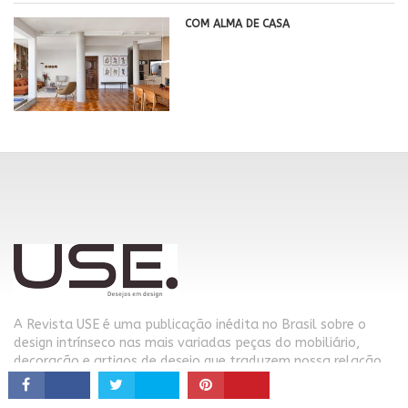
COM ALMA DE CASA
A Revista USE é uma publicação inédita no Brasil sobre o
design intrínseco nas mais variadas peças do mobiliário,
decoração e artigos de desejo que traduzem nossa relação
com o mundo e tudo o que nos cerca.