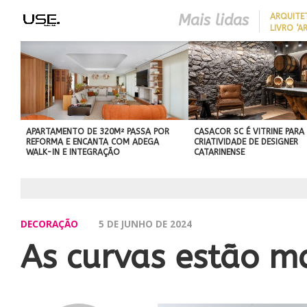
Mais lidas
ARQUITE
LIVRO ‘A
LONGEVID
REDUZIR
BEST IN SHOW
EM CASA 
ABIMAD’42 DESTACA O DES
SEM REF
BRASILEIRO E REFORÇA SU
NO MERCADO INTERNACIO
APARTAMENTO DE 320M² PASSA POR
CASACOR SC É VITRINE PARA
REFORMA E ENCANTA COM ADEGA
CRIATIVIDADE DE DESIGNER
WALK-IN E INTEGRAÇÃO
CATARINENSE
DECORAÇÃO
5 DE JUNHO DE 2024
As curvas estão m