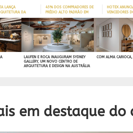
TA LANÇA
45% DOS COMPRADORES DE
HOTEX ANUNCI
RQUITETURA DA
PRÉDIO ALTO PADRÃO EM
VENCEDORES D
ADE’ PARA AJUDAR A
ITAJAÍ TÊM
MAIORES NOME
 QUEDAS DE IDOSOS
EMBARCAÇÃO; DADO REVELA
HOTELARIA 20
E ADAPTAR LARES
PERFIL DO NOVO MILIONÁRIO
IGN
ORMAS
BRASILEIRO
A PROJEÇÃO
NAL
 A
LAUFEN E ROCA INAUGURAM SYDNEY
COM ALMA CARIOCA,
GALLERY, UM NOVO CENTRO DE
ARQUITETURA E DESIGN NA AUSTRÁLIA
ais em destaque do