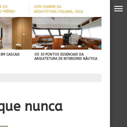
A OS
COM CHARME DA
O PRÊMIO
ARQUITETURA ITALIANA, CASA
S DA
DE VILA COM 120M² GANHA
26
‘CARTÃO DE VISITAS’ COM
PAREDE DE TIJOLOS
APARENTES; CONFIRA
 EM CASCAIS
OS 10 PONTOS ESSENCIAIS DA
ARQUITETURA DE INTERIORES NÁUTICA
 que nunca