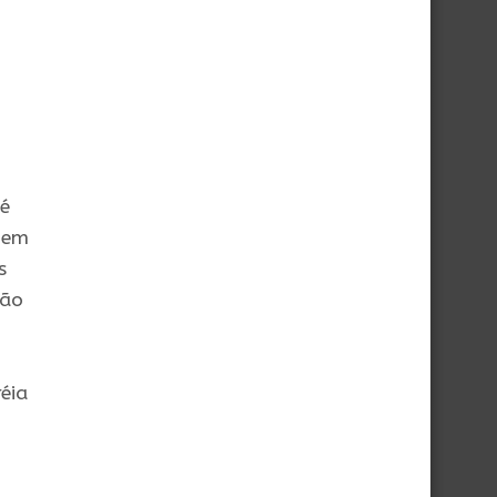
 é
 em
s
são
éia