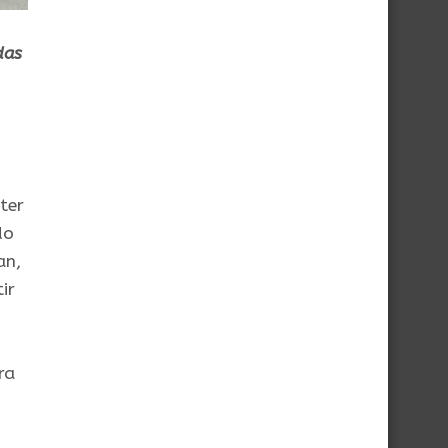
das
ter
do
an,
ir
ra