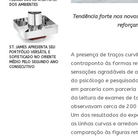
DOS AMBIENTES
Tendência forte nos novos
reforça
.
ST. JAMES APRESENTA SEU
PORTFÓLIO VERSÁTIL E
A presença de traços cur
SOFISTICADO NO ORIENTE
MÉDIO PELO SEGUNDO ANO
contraponto às formas ret
CONSECUTIVO
sensações agradáveis de a
do psicólogo e pesquisado
em parceria com parceria 
da leitura de exames de t
observavam cerca de 200 i
Um dos resultados do expe
as linhas curvas e arredo
comparação às figuras re