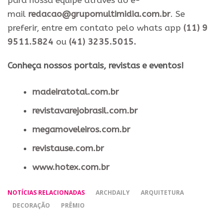
para nossa equipe através do e-
mail
redacao@grupomultimidia.com.br
. Se
preferir, entre em contato pelo whats app
(11) 9
9511.5824
ou
(41) 3235.5015.
​Conheça nossos ​portais, revistas e eventos​!
madeiratotal.com.br
revistavarejobrasil.com.br
megamoveleiros.com.br
revistause.com.br
www.hotex.com.br
NOTÍCIAS RELACIONADAS
ARCHDAILY
ARQUITETURA
DECORAÇÃO
PRÊMIO