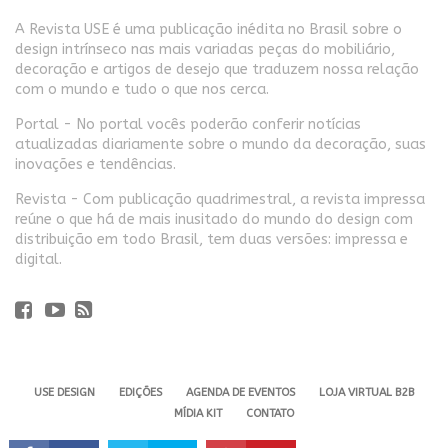
A Revista USE é uma publicação inédita no Brasil sobre o
design intrínseco nas mais variadas peças do mobiliário,
decoração e artigos de desejo que traduzem nossa relação
com o mundo e tudo o que nos cerca.
Portal - No portal vocês poderão conferir notícias
atualizadas diariamente sobre o mundo da decoração, suas
inovações e tendências.
Revista - Com publicação quadrimestral, a revista impressa
reúne o que há de mais inusitado do mundo do design com
distribuição em todo Brasil, tem duas versões: impressa e
digital.
USE DESIGN
EDIÇÕES
AGENDA DE EVENTOS
LOJA VIRTUAL B2B
MÍDIA KIT
CONTATO
Revista USE. 2024 - Todos os direitos reservados.