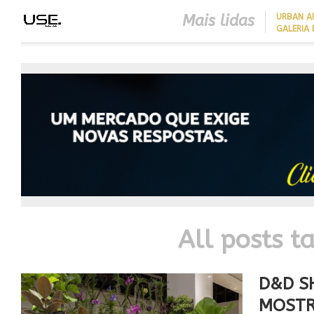
Mais lidas
​URBAN 
GALERIA 
CLOSER 23 SEGUE TENDÊNC
DA ARQUITETURA
CONTEMPORÂNEA PARA UNI
SOFISTICAÇÃO, FUNCIONAL
E CONFORTO
All posts ta
D&D S
MOSTR