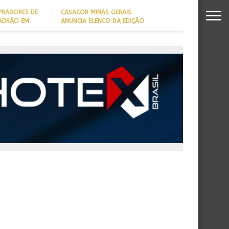
PRADORES DE
CASACOR MINAS GERAIS
PADRÃO EM
ANUNCIA ELENCO DA EDIÇÃO
2026
DADO REVELA
O MILIONÁRIO