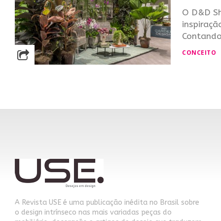
O D&D Sh
inspiraçã
Contando.
CONCEITO
A Revista USE é uma publicação inédita no Brasil sobre
o design intrínseco nas mais variadas peças do