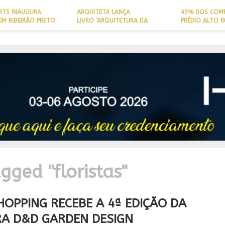
ARTS INAUGURA
ARQUITETA LANÇA
45% DOS COM
EM RIBEIRÃO PRETO
LIVRO ‘ARQUITETURA DA
PRÉDIO ALTO 
LONGEVIDADE’ PARA AJUDAR A
ITAJAÍ TÊM
REDUZIR QUEDAS DE IDOSOS
EMBARCAÇÃO; 
IA
EM CASA E ADAPTAR LARES
PERFIL DO NOV
SEM REFORMAS
BRASILEIRO
R
IDADE
gged "floristas"
HOPPING RECEBE A 4ª EDIÇÃO DA
A D&D GARDEN DESIGN