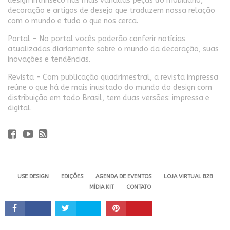
design intrínseco nas mais variadas peças do mobiliário,
decoração e artigos de desejo que traduzem nossa relação
com o mundo e tudo o que nos cerca.
Portal - No portal vocês poderão conferir notícias
atualizadas diariamente sobre o mundo da decoração, suas
inovações e tendências.
Revista - Com publicação quadrimestral, a revista impressa
reúne o que há de mais inusitado do mundo do design com
distribuição em todo Brasil, tem duas versões: impressa e
digital.
USE DESIGN
EDIÇÕES
AGENDA DE EVENTOS
LOJA VIRTUAL B2B
MÍDIA KIT
CONTATO
Revista USE. 2024 - Todos os direitos reservados.