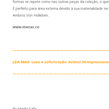
formas se repete como nas outras peças da coleção, o que
É perfeito para área externa devido à sua materialidade se
Ambros Von Holleben.
www.mezas.co
——————————————————————————
LEIA MAIS: Luxo e sofisticação: Azimut 56 impression
——————————————————————————
By Marilia Salla