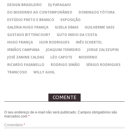
DESIGN BRASILEIRO
DJ PAPAGAIO
DO MODERNO AO CONTEMPORÂNEO
DOMINGOS TÓTORA
ESTÚDIO PRETO E BRANCO
EXPOSIÇÃO
GALERIA HUGO FRANÇA
GISELA SIMAS
GUILHERME SASS
GUSTAVO BITTENCOURT
GUTO INDIO DA COSTA
HUGO FRANÇA
IGOR RODRIGUES
INÊS SCHERTEL
IRMÃOS CAMPANA
JOAQUIM TENREIRO
JORGE ZALSZUPIN
JOSÉ ZANINE CALDAS
LÉO CAPOTE
MODERNO
RICARDO FASANELLO
RODRIGO SIMÃO
SÉRGIO RODRIGUES
TRANCOSO
WILLY GUHL
COMENTE
O seu endereço de e-mail não será publicado.
Campos obrigatórios são
marcados com
*
Comentário
*