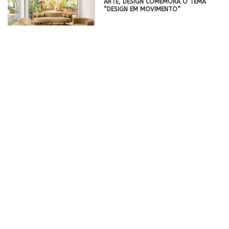
ARTE, DESIGN COMEMORA O TEMA
“DESIGN EM MOVIMENTO”
BED AND ROOM: ONDE SE ENCONTRAM
AS PEÇAS DA GRIFE NA CASACOR SP
2024
APARTAMENTO NA BARRA DA TIJUCA
COMBINA DESIGN MODERNO COM
TOQUES PRAIANOS
MUMA APRESENTA MAIS DE 100 PEÇAS
DE DESIGN AUTORAL NA POLTRONA
WEEK