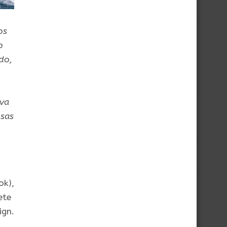
os
o
do,
ova
osas
ok),
ete
ign.