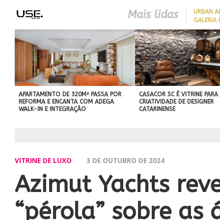
Mais lidas
​URBAN 
GALERIA 
COM CHARME DA
ARQUITETURA ITALIANA, C
DE VILA COM 120M² GANH
‘CARTÃO DE VISITAS’ COM
PAREDE DE TIJOLOS
APARENTES; CONFIRA
APARTAMENTO DE 320M² PASSA POR
CASACOR SC É VITRINE PARA
REFORMA E ENCANTA COM ADEGA
CRIATIVIDADE DE DESIGNER
WALK-IN E INTEGRAÇÃO
CATARINENSE
VITRINE DE LUXO
3 DE OUTUBRO DE 2024
Azimut Yachts rev
“pérola” sobre as 