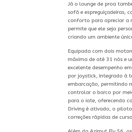
Já o lounge de proa tamb
sofá e espreguiçadeiras, 
conforto para apreciar a 
permite que ele seja pers
criando um ambiente único
Equipada com dois motore
máxima de até 31 nós e u
excelente desempenho em 
por joystick, integrado à 
embarcação, permitindo ma
controlar o barco por mei
para o iate, oferecendo co
Driving é ativado, o pilo
correções rápidas de curs
Além da Azimut Fly 56, o