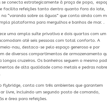
ha se conecta estrategicamente à praça de popa, espa
e facilita refeições tanto dentro quanto fora do iate,
 na “varanda sobre as águas” que conta ainda com m
e ampla plataforma para mergulhos e banhos de mar. .
rece uma ampla suíte privativa e dois quartos com um
e acomodam até seis pessoas com total conforto. A
 meia-nau, destaca-se pelo espaço generoso e por
lém de diversos compartimentos de armazenamento q
a longos cruzeiros. Os banheiros seguem o mesmo pa
mentos de alta qualidade como metais e pedras nobre
.
 o flybridge, conta com três ambientes que garantem
o ar livre, incluindo um segundo posto de comando,
s e área para refeições.