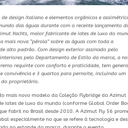
 de design italiano e elementos orgânicos e assimétric
undo das águas durante com o recente lançamento d
zimut Yachts, maior fabricante de iates de luxo do mun
a mais nova “pérola” sobre as águas com toda a
de alto padrão. Com design exterior assinado pelo
 interiores pelo Departamento de Estilo da marca, a n
remo requinte com conforto e praticidade, tem gener
de convivência e 3 quartos para pernoite, incluindo um
 do proprietário.
 do mais novo modelo da Coleção Flybridge da Azimut
de iates de luxo do mundo (conforme Global Order Bo
que fabril no Brasil desde 2010. A Azimut Fly 56 prom
bal especialmente no que se refere à tecnologia e des
tado no estande da marca, durante o evento.