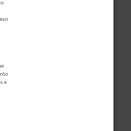
ço
esa
ue
drão
s e