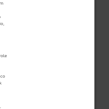
um
o
io,
role
ico
k
r