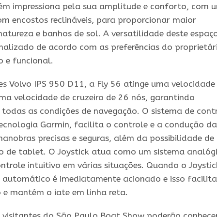
ém impressiona pela sua amplitude e conforto, com 
com encostos reclináveis, para proporcionar maior
natureza e banhos de sol. A versatilidade deste espaç
onalizado de acordo com as preferências do proprietár
 e funcional.
s Volvo IPS 950 D11, a Fly 56 atinge uma velocidade
ma velocidade de cruzeiro de 26 nós, garantindo
todas as condições de navegação. O sistema de cont
tecnologia Garmin, facilita o controle e a condução da
nobras precisas e seguras, além da possibilidade de
o de tablet. O Joystick atua como um sistema analóg
ntrole intuitivo em várias situações. Quando o Joystic
to automático é imediatamente acionado e isso facilita
o e mantém o iate em linha reta.
s visitantes do São Paulo Boat Show poderão conhece