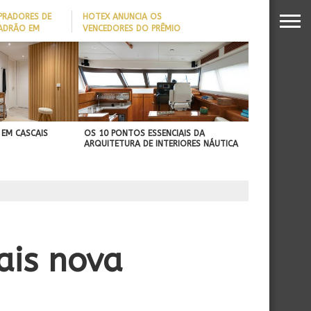
PRADORES DE
HOTEX ANUNCIA OS
PADRÃO EM
VENCEDORES DO PRÊMIO
MAIORES NOMES DA
DADO REVELA
HOTELARIA 2026
O MILIONÁRIO
 EM CASCAIS
OS 10 PONTOS ESSENCIAIS DA
ARQUITETURA DE INTERIORES NÁUTICA
ais nova