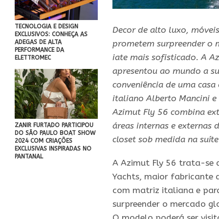
TECNOLOGIA E DESIGN
Decor de alto luxo, móveis
EXCLUSIVOS: CONHEÇA AS
ADEGAS DE ALTA
prometem surpreender o m
PERFORMANCE DA
iate mais sofisticado. A A
ELETTROMEC
apresentou ao mundo a su
conveniência de uma casa 
italiano Alberto Mancini e
Azimut Fly 56 combina ext
áreas internas e externas 
ZANIR FURTADO PARTICIPOU
DO SÃO PAULO BOAT SHOW
closet sob medida na suíte
2024 COM CRIAÇÕES
EXCLUSIVAS INSPIRADAS NO
PANTANAL
A Azimut Fly 56 trata-se
Yachts, maior fabricante 
com matriz italiana e par
surpreender o mercado glo
O modelo poderá ser visi