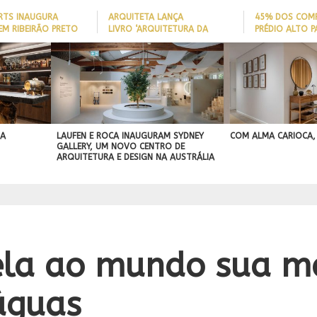
ARTS INAUGURA
ARQUITETA LANÇA
45% DOS COM
EM RIBEIRÃO PRETO
LIVRO ‘ARQUITETURA DA
PRÉDIO ALTO 
LONGEVIDADE’ PARA AJUDAR A
ITAJAÍ TÊM
REDUZIR QUEDAS DE IDOSOS
EMBARCAÇÃO; 
BEST IN SHOW
EM CASA E ADAPTAR LARES
PERFIL DO NOV
ASA
ABIMAD’42 DESTACA O DESIGN
SEM REFORMAS
BRASILEIRO
A
BRASILEIRO E REFORÇA SUA PROJEÇÃO
NO MERCADO INTERNACIONAL
 A
LAUFEN E ROCA INAUGURAM SYDNEY
COM ALMA CARIOCA,
GALLERY, UM NOVO CENTRO DE
ARQUITETURA E DESIGN NA AUSTRÁLIA
ela ao mundo sua m
águas