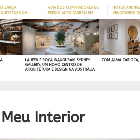
TA LANÇA
45% DOS COMPRADORES DE
HOTEX ANUNCI
RQUITETURA DA
PRÉDIO ALTO PADRÃO EM
VENCEDORES D
ADE’ PARA AJUDAR A
ITAJAÍ TÊM
MAIORES NOME
 QUEDAS DE IDOSOS
EMBARCAÇÃO; DADO REVELA
HOTELARIA 20
E ADAPTAR LARES
PERFIL DO NOVO MILIONÁRIO
IGN
ORMAS
BRASILEIRO
A PROJEÇÃO
NAL
 A
LAUFEN E ROCA INAUGURAM SYDNEY
COM ALMA CARIOCA,
GALLERY, UM NOVO CENTRO DE
ARQUITETURA E DESIGN NA AUSTRÁLIA
Meu Interior