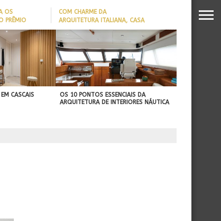
A OS
COM CHARME DA
O PRÊMIO
ARQUITETURA ITALIANA, CASA
S DA
DE VILA COM 120M² GANHA
26
‘CARTÃO DE VISITAS’ COM
PAREDE DE TIJOLOS
APARENTES; CONFIRA
 EM CASCAIS
OS 10 PONTOS ESSENCIAIS DA
ARQUITETURA DE INTERIORES NÁUTICA