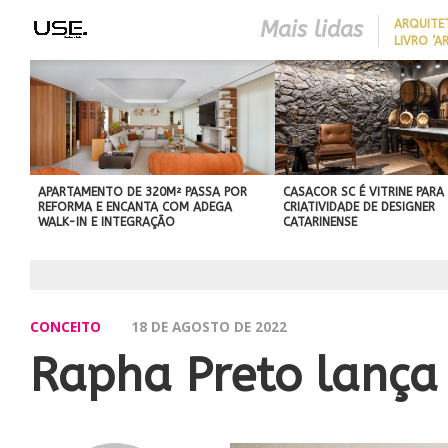
Mais lidas
ARQUITE
LIVRO ‘A
LONGEVID
REDUZIR
BEST IN SHOW
EM CASA 
ABIMAD’42 DESTACA O DES
SEM REF
BRASILEIRO E REFORÇA SU
NO MERCADO INTERNACIO
APARTAMENTO DE 320M² PASSA POR
CASACOR SC É VITRINE PARA
REFORMA E ENCANTA COM ADEGA
CRIATIVIDADE DE DESIGNER
WALK-IN E INTEGRAÇÃO
CATARINENSE
CONCEITO
18 DE AGOSTO DE 2022
Rapha Preto lança 