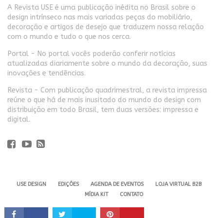
A Revista USE é uma publicação inédita no Brasil sobre o
design intrínseco nas mais variadas peças do mobiliário,
decoração e artigos de desejo que traduzem nossa relação
com o mundo e tudo o que nos cerca.
Portal - No portal vocês poderão conferir notícias
atualizadas diariamente sobre o mundo da decoração, suas
inovações e tendências.
Revista - Com publicação quadrimestral, a revista impressa
reúne o que há de mais inusitado do mundo do design com
distribuição em todo Brasil, tem duas versões: impressa e
digital.
USE DESIGN
EDIÇÕES
AGENDA DE EVENTOS
LOJA VIRTUAL B2B
MÍDIA KIT
CONTATO
Revista USE. 2024 - Todos os direitos reservados.