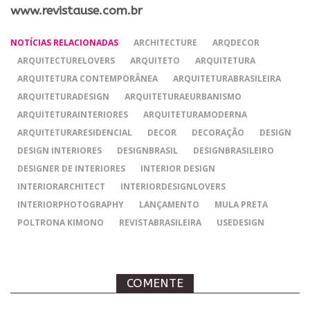
www.revistause.com.br
NOTÍCIAS RELACIONADAS
ARCHITECTURE
ARQDECOR
ARQUITECTURELOVERS
ARQUITETO
ARQUITETURA
ARQUITETURA CONTEMPORÂNEA
ARQUITETURABRASILEIRA
ARQUITETURADESIGN
ARQUITETURAEURBANISMO
ARQUITETURAINTERIORES
ARQUITETURAMODERNA
ARQUITETURARESIDENCIAL
DECOR
DECORAÇÃO
DESIGN
DESIGN INTERIORES
DESIGNBRASIL
DESIGNBRASILEIRO
DESIGNER DE INTERIORES
INTERIOR DESIGN
INTERIORARCHITECT
INTERIORDESIGNLOVERS
INTERIORPHOTOGRAPHY
LANÇAMENTO
MULA PRETA
POLTRONA KIMONO
REVISTABRASILEIRA
USEDESIGN
COMENTE