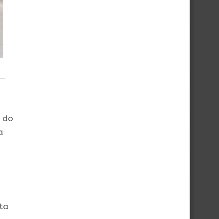
o do
a
ta