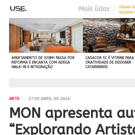
Mais lidas
​URBAN 
GALERIA 
COM CHARME DA
ARQUITETURA ITALIANA, C
DE VILA COM 120M² GANH
‘CARTÃO DE VISITAS’ COM
PAREDE DE TIJOLOS
APARENTES; CONFIRA
APARTAMENTO DE 320M² PASSA POR
CASACOR SC É VITRINE PARA
REFORMA E ENCANTA COM ADEGA
CRIATIVIDADE DE DESIGNER
WALK-IN E INTEGRAÇÃO
CATARINENSE
ARTE
27 DE ABRIL DE 2024
MON apresenta aut
“Explorando Artist