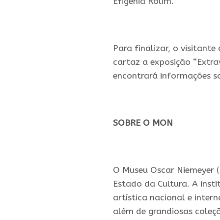
Efigênia Rolim.
.
Para finalizar, o visitant
cartaz a exposição “Extra
encontrará informações so
.
SOBRE O MON
.
O Museu Oscar Niemeyer (
Estado da Cultura. A inst
artística nacional e intern
além de grandiosas coleçõ