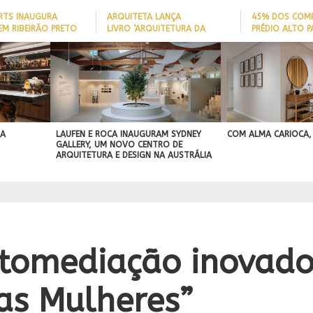
ARTS INAUGURA
ARQUITETA LANÇA
45% DOS COM
EM RIBEIRÃO PRETO
LIVRO ‘ARQUITETURA DA
PRÉDIO ALTO 
LONGEVIDADE’ PARA AJUDAR A
ITAJAÍ TÊM
REDUZIR QUEDAS DE IDOSOS
EMBARCAÇÃO; 
BEST IN SHOW
EM CASA E ADAPTAR LARES
PERFIL DO NOV
ASA
ABIMAD’42 DESTACA O DESIGN
SEM REFORMAS
BRASILEIRO
A
BRASILEIRO E REFORÇA SUA PROJEÇÃO
NO MERCADO INTERNACIONAL
 A
LAUFEN E ROCA INAUGURAM SYDNEY
COM ALMA CARIOCA,
GALLERY, UM NOVO CENTRO DE
ARQUITETURA E DESIGN NA AUSTRÁLIA
omediação inovador
as Mulheres”