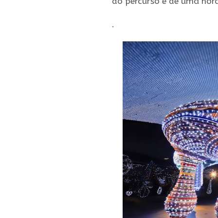
do percurso é de uma hora
.