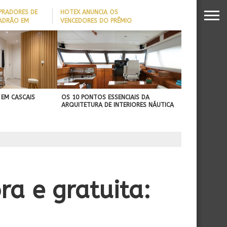
PRADORES DE
HOTEX ANUNCIA OS
PADRÃO EM
VENCEDORES DO PRÊMIO
MAIORES NOMES DA
DADO REVELA
HOTELARIA 2026
O MILIONÁRIO
 EM CASCAIS
OS 10 PONTOS ESSENCIAIS DA
ARQUITETURA DE INTERIORES NÁUTICA
a e gratuita: